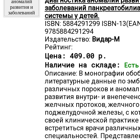
диагностика аномалий разви
заболеваний панкреатобили
системы у детей.
ISBN: 5884291299 ISBN-13(EAN
9785884291294
Издательство:
Видар-М
Рейтинг:
Цена:
409.00 р.
Наличие на складе:
Есть
Описание: В монографии об
литературные данные по эмб
различных пороков и анома
развития внутри- и внепече
желчных протоков, желчного
поджелудочной железы, с ко
своей клинической практике
встретиться врачи различны
специальностей. Представле