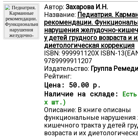
Автор:
Захарова И.Н.
Название:
Педиатрия. Карма
рекомендации. Функционал
нарушения желудочно-кишеч
у детей грудного возраста и и
диетологическая коррекция
ISBN: 999991120X ISBN-13(EAN
9789999911207
Издательство:
Группа Ремед
Рейтинг:
Цена:
50.00 р.
Наличие на складе:
Есть
х шт.)
Описание: В книге описаны
функциональные нарушения 
кишечного тракта у детей гр
возраста и их диетологическ