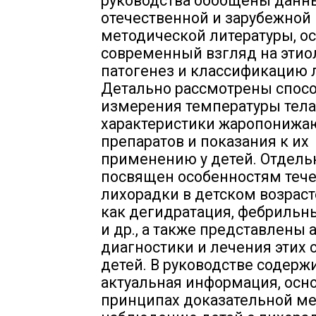
руководства обобщены данн
отечественной и зарубежной 
методической литературы, 
современный взгляд на этио
патогенез и классификацию 
Детально рассмотрены спос
измерения температуры тела
характеристики жаропониж
препаратов и показания к их
применению у детей. Отдель
посвящен особенностям теч
лихорадки в детском возраст
как дегидратация, фебрильн
и др., а также представлены
диагностики и лечения этих 
детей. В руководстве содерж
актуальная информация, осн
принципах доказательной м