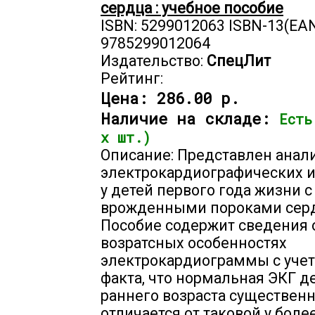
сердца : учебное пособие
ISBN: 5299012063 ISBN-13(EAN
9785299012064
Издательство:
СпецЛит
Рейтинг:
Цена:
286.00 р.
Наличие на складе:
Есть
х шт.)
Описание: Представлен анал
электрокардиографических 
у детей первого года жизни с
врожденными пороками серд
Пособие содержит сведения 
возратсных особенностях
электрокардиограммы с учет
факта, что нормальная ЭКГ д
раннего возраста существен
отличается от таковой у боле