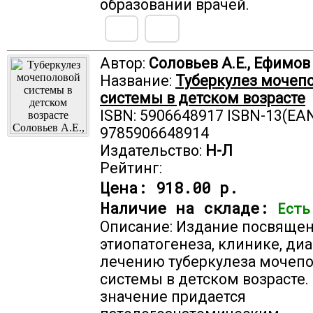
образовании врачей.
Автор:
Соловьев А.Е., Ефимов 
Название:
Туберкулез мочеп
системы в детском возрасте
ISBN: 5906648917 ISBN-13(EAN
9785906648914
Издательство:
Н-Л
Рейтинг:
Цена:
918.00 р.
Наличие на складе:
Есть
Описание: Издание посвяще
этиопатогенеза, клинике, ди
лечению туберкулеза мочеп
системы в детском возрасте
значение придается