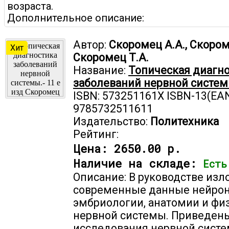
возраста.
Дополнительное описание:
Автор:
Скоромец А.А., Скором
Хит
Скоромец Т.А.
Название:
Топическая диагн
заболеваний нервной системы
ISBN: 573251161X ISBN-13(EAN
9785732511611
Издательство:
Политехника
Рейтинг:
Цена:
2650.00 р.
Наличие на складе:
Есть
Описание: В руководстве из
современные данные нейрон
эмбриологии, анатомии и фи
нервной системы. Приведен
исследования нервной сист