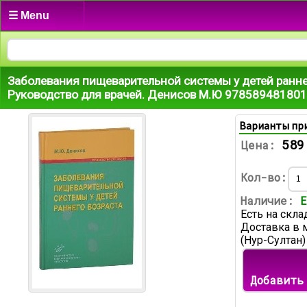
☰ Menu
Заболевания пищеварительной системы у детей ранне
Руководство для врачей. Денисов М.Ю 97858948180
Варианты пр
589
Цена:
Кол-во:
Наличие:
Е
Есть на скла
Доставка в 
(Нур-Султан)
Добавить