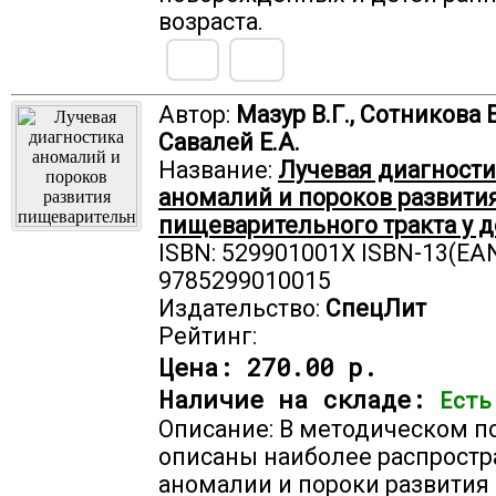
возраста.
Автор:
Мазур В.Г., Сотникова Е
Савалей Е.А.
Название:
Лучевая диагности
аномалий и пороков развити
пищеварительного тракта у д
ISBN: 529901001X ISBN-13(EAN
9785299010015
Издательство:
СпецЛит
Рейтинг:
Цена:
270.00 р.
Наличие на складе:
Есть
Описание: В методическом п
описаны наиболее распрост
аномалии и пороки развития