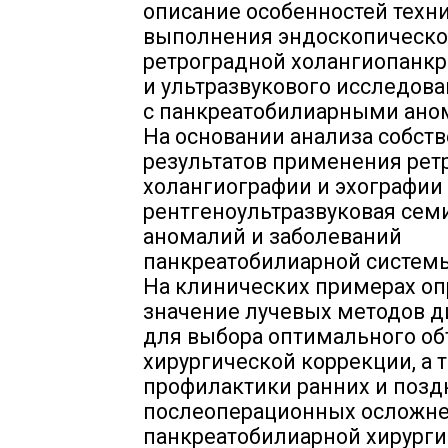
описание особенностей техн
выполнения эндоскопическ
ретроградной холангиопанк
и ультразвукового исследова
с панкреатобилиарными ано
На основании анализа собст
результатов применения рет
холангиографии и эхографии
рентгеноультразвуковая сем
аномалий и заболеваний
панкреатобилиарной системы
На клинических примерах о
значение лучевых методов д
для выбора оптимального о
хирургической коррекции, а 
профилактики ранних и позд
послеоперационных осложне
панкреатобилиарной хирурги