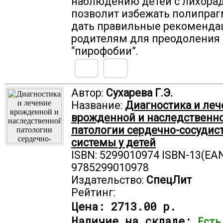
наблюдению детей с лихорад
позволит избежать полипраг
дать правильные рекоменда
родителям для преодоления
“пирофобии”.
Автор:
Сухарева Г.Э.
Название:
Диагностика и леч
врожденной и наследственн
патологии сердечно-сосудис
системы у детей
ISBN: 5299010974 ISBN-13(EAN
9785299010978
Издательство:
СпецЛит
Рейтинг:
Цена:
2713.00 р.
Наличие на складе:
Есть