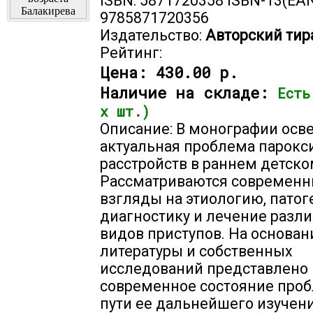
ISBN: 5871720358 ISBN-13(EAN
9785871720356
Издательство:
Авторский тир
Рейтинг:
Цена:
430.00 р.
Наличие на складе:
Есть
х шт.)
Описание: В монографии осв
актуальная проблема парок
расстройств в раннем детско
Рассматриваются современ
взгляды на этиологию, патог
диагностику и лечение разл
видов приступов. На основа
литературы и собственных
исследований представлено
современное состояние про
пути ее дальнейшего изучени