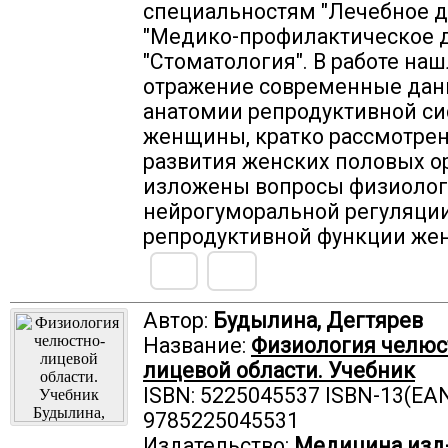
специальностям "Лечебное д
"Медико-профилактическое д
"Стоматология". В работе на
отражение современные дан
анатомии репродуктивной с
женщины, кратко рассмотре
развития женских половых о
изложены вопросы физиолог
нейрогуморальной регуляци
репродуктивной функции же
Автор:
Будылина, Дегтярев
Название:
Физиология челюс
лицевой области. Учебник
ISBN: 5225045537 ISBN-13(EAN
9785225045531
Издательство:
Медицина изд