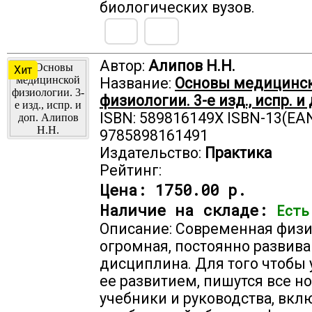
биологических вузов.
Автор:
Алипов Н.Н.
Хит
Название:
Основы медицинс
физиологии. 3-е изд., испр. и 
ISBN: 589816149X ISBN-13(EAN
9785898161491
Издательство:
Практика
Рейтинг:
Цена:
1750.00 р.
Наличие на складе:
Есть
Описание: Современная физи
огромная, постоянно развив
дисциплина. Для того чтобы 
ее развитием, пишутся все н
учебники и руководства, вк