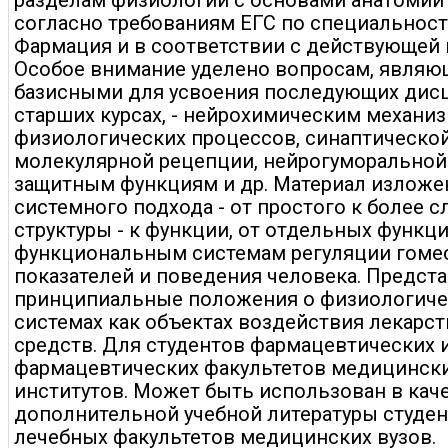
разделам физиологии с основами анатомии
согласно требованиям ЕГС по специальност
Фармация и в соответствии с действующей
Особое внимание уделено вопросам, явля
базисными для усвоения последующих дис
старших курсах, - нейрохимическим механи
физиологических процессов, синаптической
молекулярной рецепции, нейрогуморальной 
защитным функциям и др. Материал изложе
системного подхода - от простого к более с
структуры - к функции, от отдельных функци
функциональным системам регуляции гоме
показателей и поведения человека. Предст
принципиальные положения о физиологиче
системах как объектах воздействия лекарс
средств. Для студентов фармацевтических 
фармацевтических факультетов медицинск
институтов. Может быть использован в кач
дополнительной учебной литературы студе
лечебных факультетов медицинских вузов.