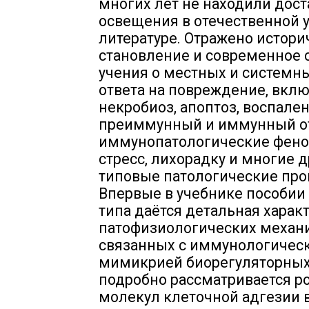
многих лет не находили дост
освещения в отечественной 
литературе. Отражено истори
становление и современное 
учения о местных и системн
ответа на повреждение, вкл
некробиоз, апоптоз, воспален
преиммунный и иммунный от
иммунопатологические фен
стресс, лихорадку и многие 
типовые патологические про
Впервые в учебнике пособии
типа даётся детальная харак
патофизиологических механ
связанных с иммунологичес
мимикрией биорегуляторных
подробно рассматривается р
молекул клеточной адгезии 