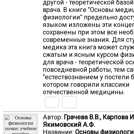
другой - теоретической базо
врача. В книге "Основы мед
физиологии" предельно дос
языком изложены эти конце
сохранены при этом все нео
современные знания. Для ст
медика эта книга может слу
сжатым и ясным курсом физи
для врача - теоретической ос
повседневной работы, тем 
"естествознанием у постели б
котором говорили классики
отечественной медицины.
Автор:
Грачева В.В., Карпова И.
Якимовский А.Ф.
Название:
Основы физиологи