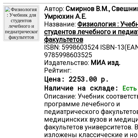
Автор:
Смирнов В.М., Свешник
Умрюхин А.Е.
Название:
Физиология : Учеб
студентов лечебного и педи
факультетов
ISBN: 5998603524 ISBN-13(EAN
9785998603525
Издательство:
МИА изд.
Рейтинг:
Цена:
2253.00 р.
Наличие на складе:
Есть
Описание: Учебник соответст
программе лечебного и
педиатрического факультето
медицинских вузов и медиц
факультетов университетов. 
изложены классические и н