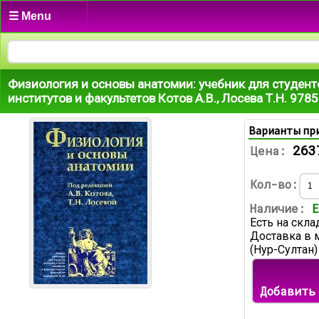
☰ Menu
Физиология и основы анатомии: учебник для студент
институтов и факультетов Котов А.В., Лосева Т.Н. 97
Варианты пр
263
Цена:
Кол-во:
Наличие:
Е
Есть на скла
Доставка в 
(Нур-Султан)
Добавить