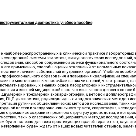
инструментальная диагностика: учебное пособие
ие наиболее распространенных в клинической практике лабораторных 
, исследований системы гемостаза, иммунологических исследований, 
следования, способов современной оценки функционального состояни
 к его применению, способы оценки отклонений от нормальных показа
ностики и лечения заболеваний внутренних органов". Учебное пособие
 профессионального образования и повышения квалификации специал
нами по многочисленным просьбам наших читателей, что отражает, на
систематизированных знаниях основ лабораторной и инструментально
хранения и высшей медицинской школы связаны прежде всего со все 
двумерной и трехмерной эхокардиографии, цветовой допплерографии
ия, ПЦР-диагностики, радионуклидных и эндоскопических методов иссл
рпретация рутинных общеклинических методов исследования, таких как
грудной клетки и желудочно-кишечного тракта, спирография, исследов
 мы стремились сохранить прежнюю структуру руководства, в которо
гностики, так и о классических общепринятых методах исследования
ом будет полезно для всех практикующих врачей-терапевтов, слушате
 с нетерпением будем ждать от наших новых читателей отзывов, замеч