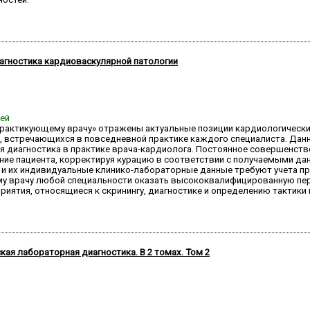
агностика кардиоваскулярной патологии
ней
 практикующему врачу» отражены актуальные позиции кардиологическ
, встречающихся в повседневной практике каждого специалиста. Данн
ая диагностика в практике врача-кардиолога. Постоянное совершенст
ние пациента, корректируя курацию в соответствии с получаемыми да
 и их индивидуальные клинико-лабораторные данные требуют учета пр
у врачу любой специальности оказать высококвалифицированную пе
иятия, относящиеся к скринингу, диагностике и определению тактик
ая лабораторная диагностика. В 2 томах. Том 2