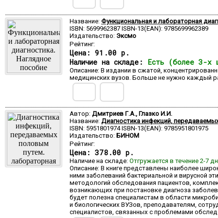
Название:
Функциональная и лабораторная диаг
ISBN: 5699962387 ISBN-13(EAN): 9785699962389
Издательство:
Эксмо
Рейтинг:
Цена:
91.00 р.
Наличие на складе:
Есть (более 3-х 
Описание: В издании в сжатой, концентрирован
медицинских вузов. Больше не нужно каждый ра
Автор:
Дмитриев Г.А., Глазко И.И.
Название:
Диагностика инфекций, передаваемых
ISBN: 5951801974 ISBN-13(EAN): 9785951801975
Издательство:
БИНОМ
Рейтинг:
Цена:
378.00 р.
Наличие на складе:
Отгружается в течение 2-7 д
Описание: В книге представлены наиболее шир
ними заболеваний бактериальной и вирусной эти
методологий обследования пациентов, комплекс
возникающих при постановке диагноза заболев
будет полезна специалистам в области микроби
и биологических ВУЗов, преподавателям, сотр
специалистов, связанных с проблемами обслед