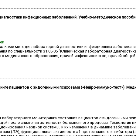
иагностики инфекционных заболеваний. Учебно-методическое пособи
ней
иальные методы лабораторной диагностики инфекционных заболеваний
ия по специальности 31.05.05 "Клиническая лабораторная диагностик
го медицинского образования, врачей-инфекционистов, врачей общей 
инге пациентов с эндогенными психозами («Нейро-иммуно-тест»): Мед
я лабораторного мониторинга состояния пациентов с эндогенными псих
ющей после снижения активности болезненного процесса. Технология 
ионирования нервной системы, и их изменения в динамике заболевания
азы (ЛЭ), функциональная активность а1-протеиназного ингибитора (а