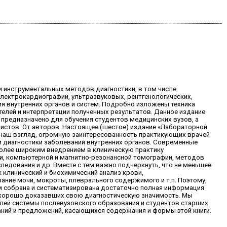
и инструментальных методов диагностики, в том числе
электрокардиографии, ультразвуковых, рентгенологических,
я внутренних органов и систем. Подробно изложены техника
телей и интерпретации полученных результатов. Данное издание
 предназначено для обучения студентов медицинских вузов, а
истов. От авторов: Настоящее (шестое) издание «Лабораторной
 наш взгляд, огромную заинтересованность практикующих врачей
й диагностики заболеваний внутренних органов. Современные
более широким внедрением в клиническую практику
, компьютерной и магнитно-резонансной томографии, методов
едования и др. Вместе с тем важно подчеркнуть, что не меньшее
 клинический и биохимический анализ крови,
ание мочи, мокроты, плеврального содержимого и т.п. Поэтому,
м собрана и систематизирована достаточно полная информация
, хорошо доказавших свою диагностическую значимость. Мы
лей системы послевузовского образования и студентов старших
аний и предложений, касающихся содержания и формы этой книги.