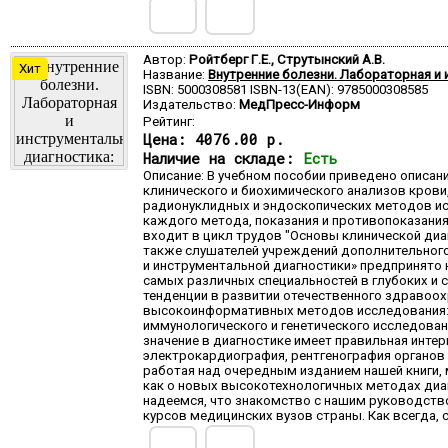
Автор:
Ройтберг Г.Е., Струтынский А.В.
Хит
Название:
Внутренние болезни. Лабораторная и 
ISBN: 5000308581 ISBN-13(EAN): 9785000308585
Издательство:
МедПресс-Информ
Рейтинг:
Цена:
4076.00 р.
Наличие на складе:
Есть
Описание: В учебном пособии приведено описан
клинического и биохимического анализов крови
радионуклидных и эндоскопических методов ис
каждого метода, показания и противопоказания
входит в цикл трудов "Основы клинической диаг
также слушателей учреждений дополнительного
и инструментальной диагностики» предпринято 
самых различных специальностей в глубоких и 
тенденции в развитии отечественного здравоо
высокоинформативных методов исследования: 
иммунологического и генетического исследован
значение в диагностике имеет правильная инте
электрокардиография, рентгенография органов 
работая над очередным изданием нашей книги,
как о новых высокотехнологичных методах диа
надеемся, что знакомство с нашим руководств
курсов медицинских вузов страны. Как всегда,