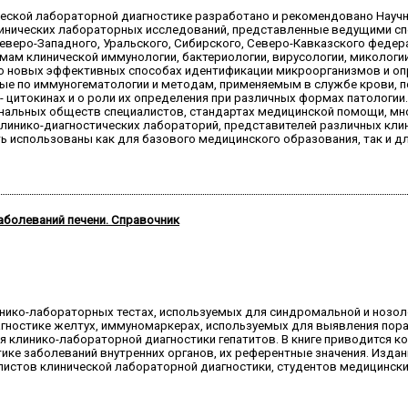
ческой лабораторной диагностике разработано и рекомендовано Нау
инических лабораторных исследований, представленные ведущими спе
еверо-Западного, Уральского, Сибирского, Северо-Кавказского федер
ам клинической иммунологии, бактериологии, вирусологии, микологии
 о новых эффективных способах идентификации микроорганизмов и оп
е по иммуногематологии и методам, применяемым в службе крови, по
- цитокинах и о роли их определения при различных формах патологи
нальных обществ специалистов, стандартах медицинской помощи, мно
линико-диагностических лабораторий, представителей различных кли
ь использованы как для базового медицинского образования, так и д
аболеваний печени. Справочник
нико-лабораторных тестах, используемых для синдромальной и нозоло
гностике желтух, иммуномаркерах, используемых для выявления пора
 клинико-лабораторной диагностики гепатитов. В книге приводится к
ике заболеваний внутренних органов, их референтные значения. Издан
алистов клинической лабораторной диагностики, студентов медицинск