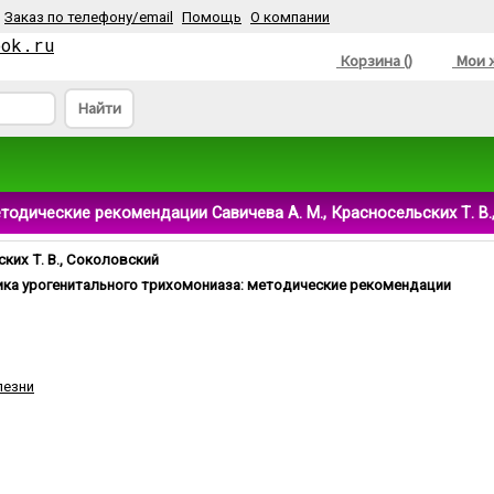
Заказ по телефону/email
Помощь
О компании
ook.ru
Корзина ()
Мои ж
Найти
тодические рекомендации Савичева А. М., Красносельских Т. В
ских Т. В., Соколовский
ика урогенитального трихомониаза: методические рекомендации
лезни