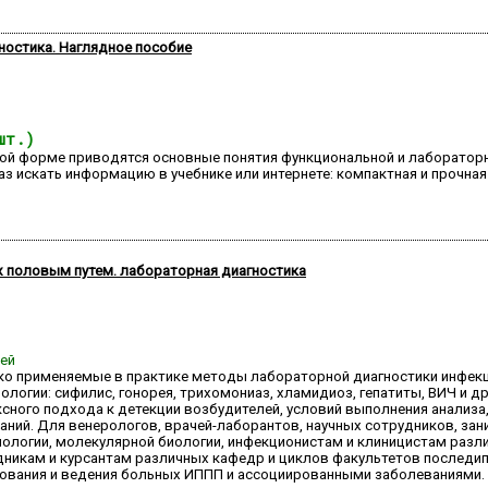
ностика. Наглядное пособие
шт.)
ной форме приводятся основные понятия функциональной и лабораторн
з искать информацию в учебнике или интернете: компактная и прочная
 половым путем. лабораторная диагностика
ней
око применяемые в практике методы лабораторной диагностики инфек
ологии: сифилис, гонорея, трихомониаз, хламидиоз, гепатиты, ВИЧ и 
ного подхода к детекции возбудителей, условий выполнения анализа,
аний. Для венерологов, врачей-лаборантов, научных сотрудников, з
ологии, молекулярной биологии, инфекционистам и клиницистам разл
удникам и курсантам различных кафедр и циклов факультетов последи
ования и ведения больных ИППП и ассоциированными заболеваниями.