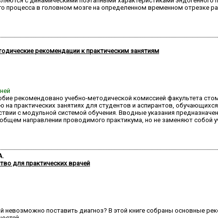
вляются с динамическими поэтапными характеристиками эндогенного п
го процесса в головном мозге на определенном временном отрезке ра
тодические рекомендации к практическим занятиям
дней
обие рекомендовано учебно-методической комиссией факультета стом
ю на практических занятиях для студентов и аспирантов, обучающихс
етствии с модульной системой обучения. Вводные указания предназна
общем направлении проводимого практикума, но не заменяют собой у
А.
тво для практических врачей
ий невозможно поставить диагноз? В этой книге собраны основные ре
ностей.