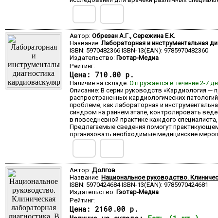
Автор:
Обрезан А.Г., Сережина Е.К.
Название:
Лабораторная и инструментальная ди
ISBN: 5970482366 ISBN-13(EAN): 9785970482360
Издательство:
Гэотар-Медиа
Рейтинг:
Цена:
710.00 р.
Наличие на складе:
Отгружается в течение 2-7 д
Описание: В серии руководств «Кардиология —
распространенных кардиологических патологий
проблеме, как лабораторная и инструментальн
синдром на раннем этапе, контролировать веде
в повседневной практике каждого специалиста,
Предлагаемые сведения помогут практикующем
организовать необходимые медицинские меропр
Автор:
Долгов
Название:
Национальное руководство. Клиническ
ISBN: 5970424684 ISBN-13(EAN): 9785970424681
Издательство:
Гэотар-Медиа
Рейтинг:
Цена:
2160.00 р.