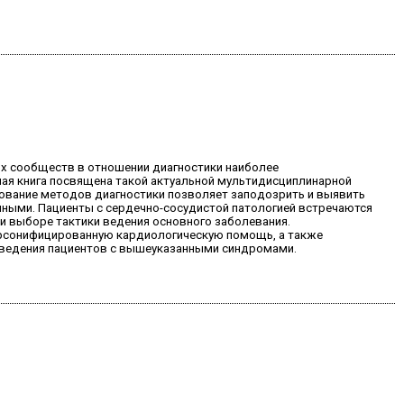
их сообществ в отношении диагностики наиболее
ая книга посвящена такой актуальной мультидисциплинарной
вование методов диагностики позволяет заподозрить и выявить
нными. Пациенты с сердечно-сосудистой патологией встречаются
и выборе тактики ведения основного заболевания.
рсонифицированную кардиологическую помощь, а также
и ведения пациентов с вышеуказанными синдромами.