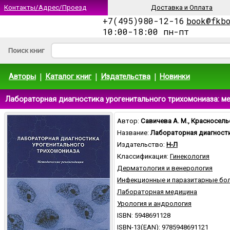
Контакты/Адрес/Проезд
Доставка и Оплата
+7(495)980-12-16
book@fkb
10:00-18:00 пн-пт
Поиск книг
|
|
|
Авторы
Каталог книг
Издательства
Новинки
Лабораторная диагностика урогенитального трихомониаза: ме
Автор:
Савичева А. М., Красносель
Название:
Лабораторная диагност
Издательство:
Н-Л
Классификация:
Гинекология
Дерматология и венерология
Инфекционные и паразитарные бо
Лабораторная медицина
Урология и андрология
ISBN: 5948691128
ISBN-13(EAN): 9785948691121