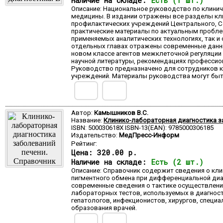
Наличие на складе:
Есть (1 шт.)
Описание: Национальное руководство по клини
медицины. В издании отражены все разделы кл
профилактических учреждений Центрального, С
практические материалы по актуальным проблем
применяемых аналитических технологиях, так и
отдельных главах отражены современные данны
новом классе агентов межклеточной регуляции 
научной литературы, рекомендациях профессио
Руководство предназначено для сотрудников к
учреждений. Материалы руководства могут быт
Автор:
Камышников В.С.
Название:
Клинико-лабораторная диагностика з
ISBN: 500030618X ISBN-13(EAN): 9785000306185
Издательство:
МедПресс-Информ
Рейтинг:
Цена:
320.00 р.
Наличие на складе:
Есть (2 шт.)
Описание: Справочник содержит сведения о кли
пигментного обмена при дифференциальной диа
современные сведения о тактике осуществления
лабораторных тестов, используемых в диагност
гепатологов, инфекционистов, хирургов, специ
образования врачей.