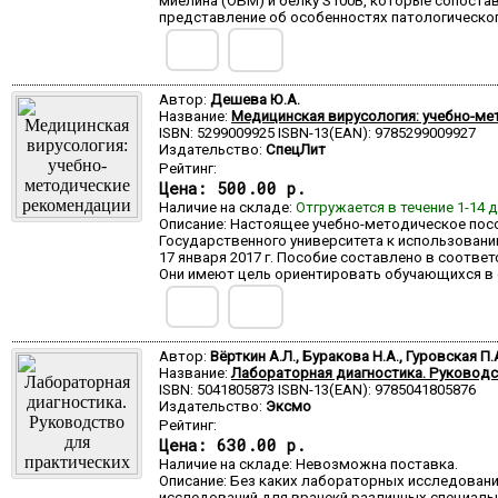
миелина (ОБМ) и белку S100B, которые сопоста
представление об особенностях патологическо
Автор:
Дешева Ю.А.
Название:
Медицинская вирусология: учебно-ме
ISBN: 5299009925 ISBN-13(EAN): 9785299009927
Издательство:
СпецЛит
Рейтинг:
Цена:
500.00 р.
Наличие на складе:
Отгружается в течение 1-14 
Описание: Настоящее учебно-методическое пос
Государственного университета к использовани
17 января 2017 г. Пособие составлено в соотв
Они имеют цель ориентировать обучающихся в 
Автор:
Вёрткин А.Л., Буракова Н.А., Гуровская П.
Название:
Лабораторная диагностика. Руководс
ISBN: 5041805873 ISBN-13(EAN): 9785041805876
Издательство:
Эксмо
Рейтинг:
Цена:
630.00 р.
Наличие на складе: Невозможна поставка.
Описание: Без каких лабораторных исследован
исследований для врачекй различных специаль