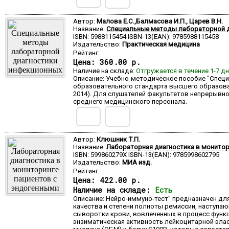
Автор:
Малова Е.С.,Балмасова И.П., Царев В.Н.
Название:
Специальные методы лабораторной д
ISBN: 5988115454 ISBN-13(EAN): 9785988115458
Издательство:
Практическая медицина
Рейтинг:
Цена:
360.00 р.
Наличие на складе:
Отгружается в течение 1-7 д
Описание: Учебно-методическое пособие "Спец
образовательного стандарта высшего образован
2014). Для слушателей факультетов непрерывно
среднего медицинского персонала.
Автор:
Клюшник Т.П.
Название:
Лабораторная диагностика в монитор
ISBN: 599860279X ISBN-13(EAN): 9785998602795
Издательство:
МИА изд.
Рейтинг:
Цена:
422.00 р.
Наличие на складе:
Есть
Описание: Нейро-иммуно-тест" предназначен дл
качества и степени полноты ремиссии, наступа
сыворотки крови, вовлеченных в процесс функц
энзиматическая активность лейкоцитарной эласт