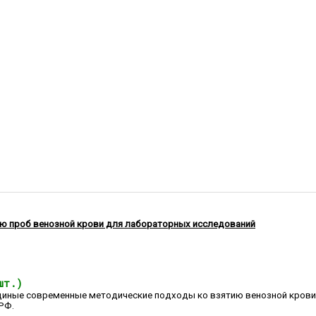
ию проб венозной крови для лабораторных исследований
шт.)
диные современные методические подходы ко взятию венозной кров
РФ.