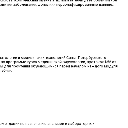
сихоза. Комплексная оценка этих показателей дает объективное
звития заболевания, дополняя персонифицированные данные...
атологии и медицинских технологий Санкт-Петербургского
я по программе курса медицинской вирусологии, протокол №5 от
чены для прочтения обучающимися перед началом каждого модуля.
чебник.
комендации по назначению анализов и лабораторных