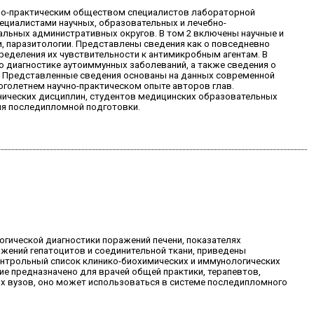
чно-практическим обществом специалистов лабораторной
циалистами научных, образовательных и лечебно-
альных административных округов. В том 2 включены научные и
, паразитологии. Представлены сведения как о повседневно
ределения их чувствительности к антимикробным агентам. В
 диагностике аутоиммунных заболеваний, а также сведения о
и. Представленные сведения основаны на данных современной
голетнем научно-практическом опыте авторов глав.
нических дисциплин, студентов медицинских образовательных
ля последипломной подготовки.
гической диагностики поражений печени, показателях
жений гепатоцитов и соединительной ткани, приведены
онтрольный список клинико-биохимических и иммунологических
ие предназначено для врачей общей практики, терапевтов,
их вузов, оно может использоваться в системе последипломного