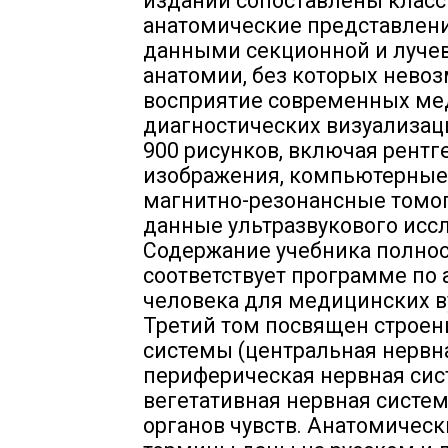
издании сопоставлены клас
анатомические представлени
данными секционной и луче
анатомии, без которых нево
восприятие современных ме
диагностических визуализац
900 рисунков, включая рентг
изображения, компьютерные
магнитно-резонансные томо
данные ультразвукового исс
Содержание учебника полно
соответствует программе по
человека для медицинских в
Третий том посвящен строе
системы (центральная нервна
периферическая нервная сис
вегетативная нервная система
органов чувств. Анатомическ