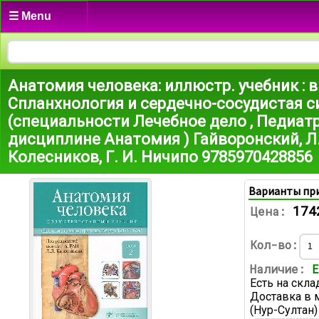
☰ Menu
Анатомия человека: иллюстр. учебник : в 3 
Спланхнология и сердечно-сосудистая 
(специальности Лечебное дело , Педиат
дисциплине Анатомия ) Гайворонский, Л.
Колесников, Г. И. Ничипо 9785970428856
Варианты пр
174
Цена:
Кол-во:
Наличие:
Е
Есть на скла
Доставка в 
(Нур-Султан)