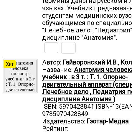
термины даны на русском и 
языках. Учебник предназнач
студентам медицинских вузо
обучающимся по специальн
"Лечебное дело", "Педиатрия"
дисциплине "Анатомия".
Автор:
Гайворонский И.В., Ко
Хит
Название:
Анатомия человека
учебник : в 3 т. : Т. 1. Опорно-
двигательный аппарат (спец
Лечебное дело , Педиатрия п
дисциплине Анатомия )
ISBN: 5970428841 ISBN-13(EAN
9785970428849
Издательство:
Гэотар-Медиа
Рейтинг: