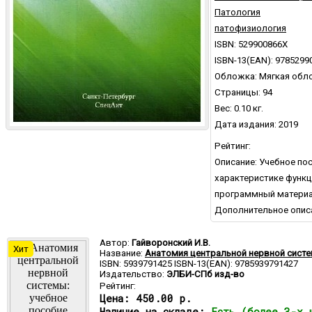
Патология
патофизиология
ISBN: 529900866X
ISBN-13(EAN): 9785299
Обложка: Мягкая обл
Страницы: 94
Вес: 0.10 кг.
Дата издания: 2019
Рейтинг:
Описание: Учебное по
характеристике функц
программный материал
Дополнительное опис
Автор:
Гайворонский И.В.
Хит
Название:
Анатомия центральной нервной систе
ISBN: 5939791425 ISBN-13(EAN): 9785939791427
Издательство:
ЭЛБИ-СПб изд-во
Рейтинг:
Цена:
450.00 р.
Наличие на складе:
Есть (более 3-х 