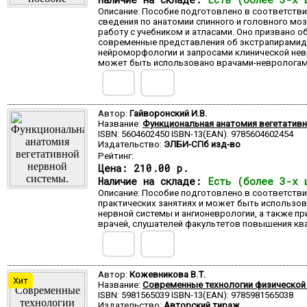
Описание: Пособие подготовлено в соответств
сведения по анатомии спинного и головного моз
работу с учебником и атласами. Оно призвано о
современные представления об экстрапирамидн
нейроморфологии и запросами клинической невр
может быть использовано врачами-неврологами
Автор:
Гайворонский И.В.
Название:
Функциональная анатомия вегетативн
ISBN: 5604602450 ISBN-13(EAN): 9785604602454
Издательство:
ЭЛБИ-СПб изд-во
Рейтинг:
Цена:
210.00 р.
Наличие на складе:
Есть (более 3-х 
Описание: Пособие подготовлено в соответстви
практических занятиях и может быть использов
нервной системы и ангионеврологии, а также п
врачей, слушателей факультетов повышения кв
Автор:
Кожевникова В.Т.
Хит
Название:
Современные технологии физической 
ISBN: 5981565039 ISBN-13(EAN): 9785981565038
Издательство:
Авторский тираж