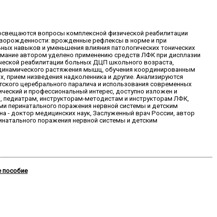
я освещаются вопросы комплексной физической реабилитации
новорожденности: врожденные рефлексы в норме и при
ьных навыков и уменьшения влияния патологических тонических
имание автором уделено применению средств ЛФК при дисплазии
ической реабилитации больных ДЦП школьного возраста,
- динамического растяжения мышц, обучения координированным
х, прием низведения надколенника и другие. Анализируются
тского церебрального паралича и использования современных
ический и профессиональный интерес, доступно изложен и
, педиатрам, инструкторам-методистам и инструкторам ЛФК,
ми перинатального поражения нервной системы и детским
на - доктор медицинских наук, Заслуженный врач России, автор
инатального поражения нервной системы и детским
е пособие