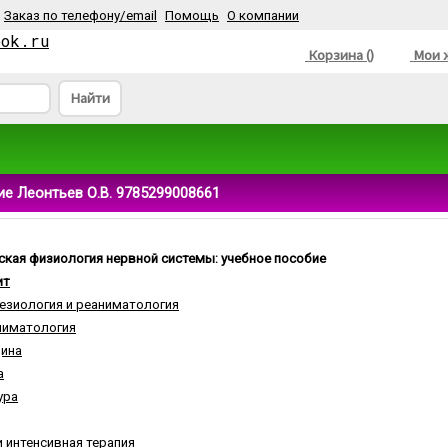
Заказ по телефону/email
Помощь
О компании
ook.ru
Корзина ()
Мои ж
Найти
е Леонтьев О.В. 9785299008661
ская физиология нервной системы: учебное пособие
ит
езиология и реаниматология
ниматология
ина
а
ура
 интенсивная терапия