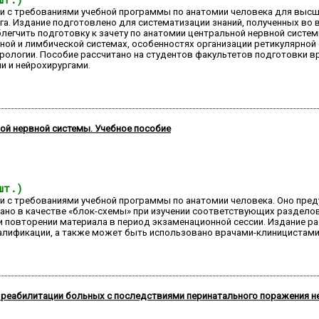
ии с требованиями учебной программы по анатомии человека для высш
га. Издание подготовлено для систематизации знаний, полученных во 
блегчить подготовку к зачету по анатомии центральной нервной систе
ой и лимбической системах, особенностях организации ретикулярно
ологии. Пособие рассчитано на студентов факультетов подготовки в
 и нейрохирургами.
ой нервной системы. Учебное пособие
шт.)
и с требованиями учебной программы по анатомии человека. Оно пред
ано в качестве «блок-схемы» при изучении соответствующих разделов
ри повторении материала в период экзаменационной сессии. Издание р
алификации, а также может быть использовано врачами-клиницистами
реабилитации больных с последствиями перинатального поражения не