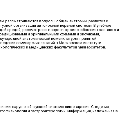
нем рассматриваются вопросы общей анатомии, развития и
ктурной организации автономной нервной системы. В учебное
щей средой, рассмотрены вопросы кровоснабжения головного и
традиционными и оригинальными схемами и рисунками,
дународной анатомической номенклатуры, принятой
оведении семинарских занятий в Московском институте
хологических и медицинских факультетов университетов,
анизмы нарушений функций системы пищеварения. Сведения,
атофизиологии и гастроэнтерологии. Информация, изложенная в