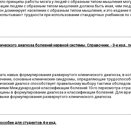
вило принципы работы мозга у людей с образным типом мышления могу
мации людям с образным типом мышления должна быть иная, чем людя
н доминирует население с образным типом мышления, и это издание п
испытывают трудности при использовании стандартных учебников по ф
ского диагноза болезней нервной системы. Справочник. - 3-е изд., пе
тать навык формулирования развернутого клинического диагноза, в ко
 течение, основные клинические синдромы, определяющие трудоспособ
ический диагноз способствует правильному выбору тактики обследов
ниями Международной классификации болезней 10-го пересмотра отра
ины в формулировании диагноза и классификации болезней. Для враче
выки формулирования развернутого клинического диагноза.
особие для студентов 4-е изд.