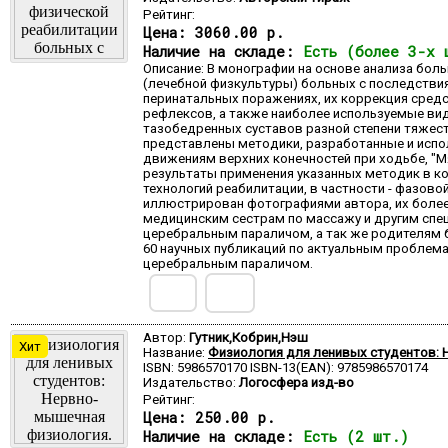
Рейтинг:
Цена:
3060.00 р.
Наличие на складе:
Есть (более 3-х 
Описание: В монографии на основе анализа бо
(лечебной физкультуры) больных с последстви
перинатальных поражениях, их коррекция средс
рефлексов, а также наиболее используемые ви
тазобедренных суставов разной степени тяжес
представлены методики, разработанные и испо
движениям верхних конечностей при ходьбе, "М
результаты применения указанных методик в к
технологий реабилитации, в частности - фазов
иллюстрирован фотографиями автора, их более
медицинским сестрам по массажу и другим спе
церебральным параличом, а так же родителям б
60 научных публикаций по актуальным проблем
церебральным параличом.
Автор:
Гутник,Кобрин,Нэш
Хит
Название:
Физиология для ленивых студентов: 
ISBN: 5986570170 ISBN-13(EAN): 9785986570174
Издательство:
Логосфера изд-во
Рейтинг:
Цена:
250.00 р.
Наличие на складе:
Есть (2 шт.)