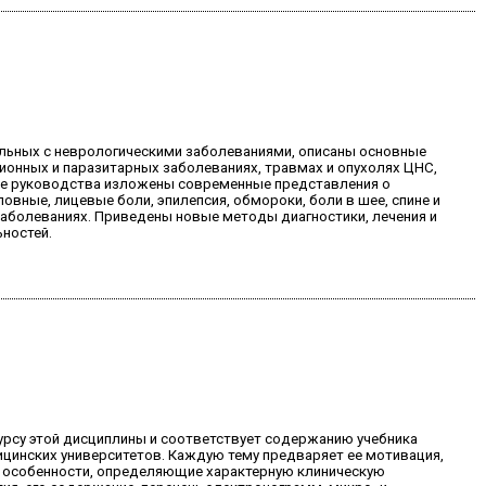
льных с неврологическими заболеваниями, описаны основные
онных и паразитарных заболеваниях, травмах и опухолях ЦНС,
оме руководства изложены современные представления о
вные, лицевые боли, эпилепсия, обмороки, боли в шее, спине и
заболеваниях. Приведены новые методы диагностики, лечения и
ностей.
курсу этой дисциплины и соответствует содержанию учебника
цинских университетов. Каждую тему предваряет ее мотивация,
е особенности, определяющие характерную клиническую