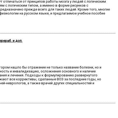
т отличаться от принципов работы мозга у людей с логическим
м с логическим типом, а именно в форме рисунков с
редназначено прежде всего для таких людей. Кроме того, многие
изиологии на русском языке, и предлагаемое учебное пособие
рераб. и доп.
тором нашло бы отражение не только название болезни, но и
ность и инвалидизацию, осложнения основного и наличие
ания и лечения. Подходы к формулированию развернутого
жают все коррективы, сделанные ВОЗ за последние годы, но
й-неврологов, а также врачей других специальностей и