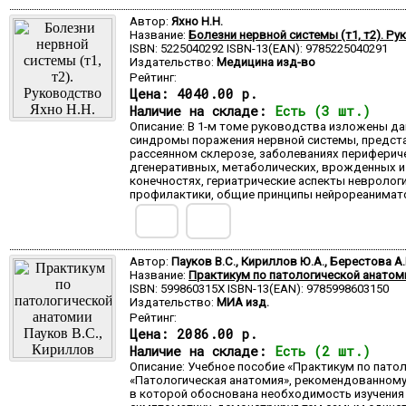
Автор:
Яхно Н.Н.
Название:
Болезни нервной системы (т1, т2). Р
ISBN: 5225040292 ISBN-13(EAN): 9785225040291
Издательство:
Медицина изд-во
Рейтинг:
Цена:
4040.00 р.
Наличие на складе:
Есть (3 шт.)
Описание: В 1-м томе руководства изложены д
синдромы поражения нервной системы, предста
рассеянном склерозе, заболеваниях периферич
дгенеративных, метаболических, врожденных и т
конечностях, гериатрические аспекты невролог
профилактики, общие принципы нейрореаниматол
Автор:
Пауков В.С., Кириллов Ю.А., Берестова А.
Название:
Практикум по патологической анатом
ISBN: 599860315X ISBN-13(EAN): 9785998603150
Издательство:
МИА изд.
Рейтинг:
Цена:
2086.00 р.
Наличие на складе:
Есть (2 шт.)
Описание: Учебное пособие «Практикум по пато
«Патологическая анатомия», рекомендованному
в которой обоснована необходимость изучения