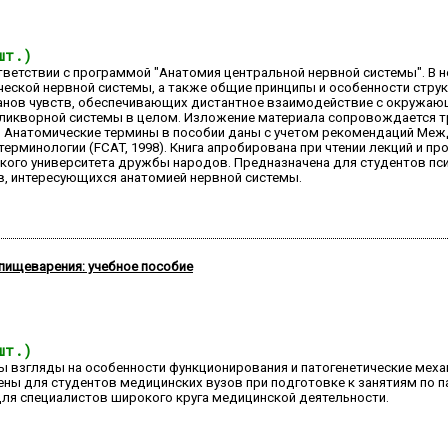
шт.)
тветствии с программой "Анатомия центральной нервной системы". В 
ической нервной системы, а также общие принципы и особенности стру
анов чувств, обеспечивающих дистантное взаимодействие с окружаю
и ликворной системы в целом. Изложение материала сопровождается 
 Анатомические термины в пособии даны с учетом рекомендаций Меж
минологии (FCAT, 1998). Книга апробирована при чтении лекций и пр
кого университета дружбы народов. Предназначена для студентов пси
ов, интересующихся анатомией нервной системы.
пищеварения: учебное пособие
шт.)
ны взгляды на особенности функционирования и патогенетические мех
ны для студентов медицинских вузов при подготовке к занятиям по п
для специалистов широкого круга медицинской деятельности.