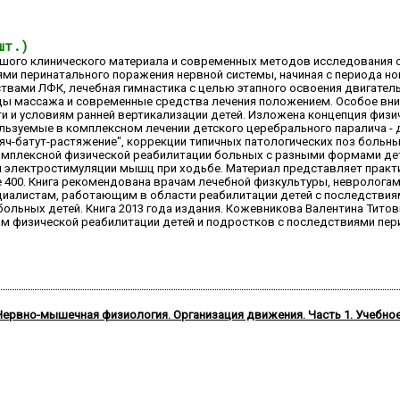
шт.)
льшого клинического материала и современных методов исследовани
ями перинатального поражения нервной системы, начиная с периода 
твами ЛФК, лечебная гимнастика с целью этапного освоения двигател
ды массажа и современные средства лечения положением. Особое вн
ти и условиям ранней вертикализации детей. Изложена концепция физ
льзуемые в комплексном лечении детского церебрального паралича 
яч-батут-растяжение", коррекции типичных патологических поз больны
омплексной физической реабилитации больных с разными формами де
ой электростимуляции мышц при ходьбе. Материал представляет практ
 400. Книга рекомендована врачам лечебной физкультуры, неврологам
циалистам, работающим в области реабилитации детей с последствия
ольных детей. Книга 2013 года издания. Кожевникова Валентина Титов
ам физической реабилитации детей и подростков с последствиями пер
Нервно-мышечная физиология. Организация движения. Часть 1. Учебно