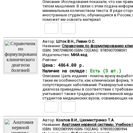
Описание: Исследования показали, что как пра
типом мышления. В связи с этим подача инфор
минимальным количеством текста. В ряде сторо
иностранные студенты, обучающиеся в России, 
поможет им освоить материал.
Автор:
Шток В.Н., Левин О.С.
Название:
Справочник по формулированию клиниче
ISBN: 5907098090 ISBN-13(EAN): 9785907098091
Издательство:
МИА изд.
Рейтинг:
Цена:
4864.00 р.
Наличие на складе:
Есть (3 шт.)
Описание: Цель издания - помочь врачу вырабо
такие ее особенности, как клиническая форма,
сопутствующих заболеваний. Развернутый клин
диагноза приведены в соответствии с требова
учитывают также традиции отечественной медиц
студентов медицинских вузов, осваивающих на
Автор:
Козлов В.И., Цехмистренко Т.А.
Название:
Анатомия нервной системы. Учебное п
ISBN: 5932083999 ISBN-13(EAN): 9785932083994