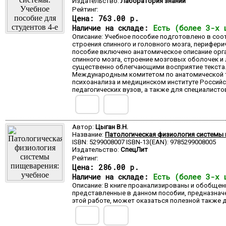
Издательство:
Лаборатория знаний
Рейтинг:
Цена:
763.00 р.
Наличие на складе:
Есть (более 3-х 
Описание: Учебное пособие подготовлено в соо
строения спинного и головного мозга, перифер
пособие включено анатомическое описание орг
спинного мозга, строение мозговых оболочек 
существенно облегчающими восприятие текста.
Международным комитетом по анатомической тер
психоанализа и медицинском институте Российс
педагогических вузов, а также для специалист
Автор:
Цыган В.Н.
Название:
Патологическая физиология системы 
ISBN: 5299008007 ISBN-13(EAN): 9785299008005
Издательство:
СпецЛит
Рейтинг:
Цена:
286.00 р.
Наличие на складе:
Есть (более 3-х 
Описание: В книге проанализированы и обобще
представленные в данном пособии, предназначе
этой работе, может оказаться полезной также 