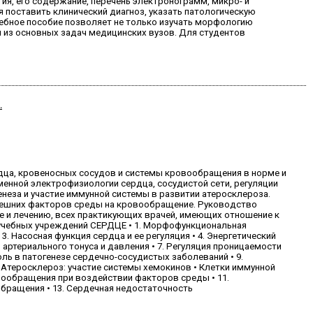
ия, его содержание, перечень электронограмм, микро- и
 поставить клинический диагноз, указать патологическую
чебное пособие позволяет не только изучать морфологию
й из основных задач медицинских вузов. Для студентов
.
дца, кровеносных сосудов и системы кровообращения в норме и
енной электрофизиологии сердца, сосудистой сети, регуляции
еза и участие иммунной системы в развитии атеросклероза.
нешних факторов среды на кровообращение. Руководство
е и лечению, всех практикующих врачей, имеющих отношение к
учебных учреждений СЕРДЦЕ • 1. Морфофункциональная
. Насосная функция сердца и ее регуляция • 4. Энергетический
 артериального тонуса и давления • 7. Регуляция проницаемости
ль в патогенезе сердечно-сосудистых заболеваний • 9.
 Атеросклероз: участие системы хемокинов • Клетки иммунной
ообращения при воздействии факторов среды • 11.
обращения • 13. Сердечная недостаточность