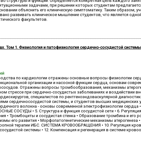
о структуры и функции. Определяется конкретная цель каждого занят
итуационными задачами, при решении которых студентам предлагается
сновании объяснить его клиническую симптоматику. Таким образом, у
извано развивать клиническое мышление студентов, что является одно
тического факультетов.
ах. Том 1. Физиология и патофизиология сердечно-сосудистой системы
ней
водства по кардиологии отражены основные вопросы физиологии сер
кциональной организации и насосной функции сердца, основам соврем
ососудов. Отражены вопросы тромбообразования, механизмы атероген
ном стрессе при сердечно-сосудистых заболеваниях и воздействии в
ардиохирургов, специалистов по рентгеноэндоваскулярной диагностик
ями сердечнососудистой системы, и студентов высших медицинских 
сердечного волокна - основы современной электрофизиологии сердца • 3
СНЫЕ СОСУДЫ • 5. Структура и функция сосудистой сети • 6. Регуляция
я • Тромбоциты и сосудистая стенка • Образование тромбина и его ро
змы его развития • Морфопатогенетические механизмы атерогенеза •
ропной терапии ИБС. СИСТЕМА КРОВООБРАЩЕНИЯ • 10. Регуляция кров
сосудистой системы • 12. Компенсация и регенерация в системе крово