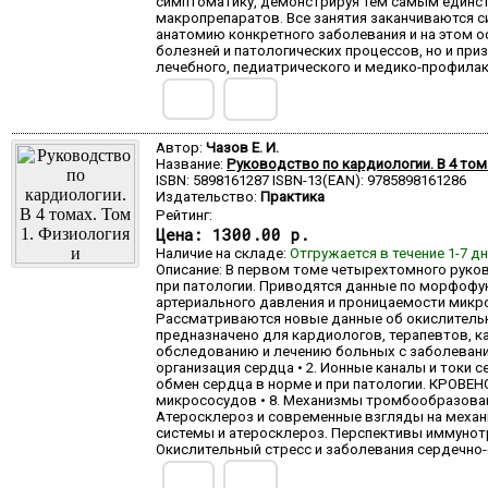
симптоматику, демонстрируя тем самым единств
макропрепаратов. Все занятия заканчиваются с
анатомию конкретного заболевания и на этом о
болезней и патологических процессов, но и пр
лечебного, педиатрического и медико-профилак
Автор:
Чазов Е. И.
Название:
Руководство по кардиологии. В 4 том
ISBN: 5898161287 ISBN-13(EAN): 9785898161286
Издательство:
Практика
Рейтинг:
Цена:
1300.00 р.
Наличие на складе:
Отгружается в течение 1-7 д
Описание: В первом томе четырехтомного руко
при патологии. Приводятся данные по морфофун
артериального давления и проницаемости микр
Рассматриваются новые данные об окислитель
предназначено для кардиологов, терапевтов, к
обследованию и лечению больных с заболевани
организация сердца • 2. Ионные каналы и токи 
обмен сердца в норме и при патологии. КРОВЕНО
микрососудов • 8. Механизмы тромбообразовани
Атеросклероз и современные взгляды на механи
системы и атеросклероз. Перспективы иммунот
Окислительный стресс и заболевания сердечно-