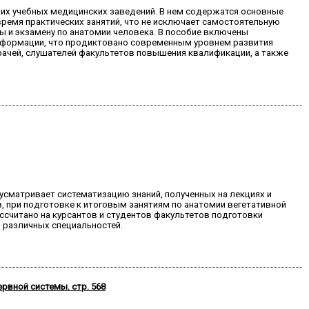
их учебных медицинских заведений. В нем содержатся основные
время практических занятий, что не исключает самостоятельную
мы и экзамену по анатомии человека. В пособие включены
й формации, что продиктовано современным уровнем развития
рачей, слушателей факультетов повышения квалификации, а также
усматривает систематизацию знаний, полученных на лекциях и
, при подготовке к итоговым занятиям по анатомии вегетативной
ассчитано на курсантов и студентов факультетов подготовки
 различных специальностей.
рвной системы. стр. 568