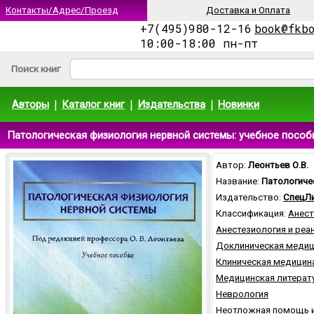
Контакты/Адрес/Проезд
Доставка и Оплата
+7(495)980-12-16
book@fkb
10:00-18:00 пн-пт
Поиск книг
|
|
|
Авторы
Каталог книг
Издательства
Новинки
Патологическая физиология нервной системы: учебное пособи
Автор:
Леонтьев О.В.
Название:
Патологиче
Издательство:
СпецЛ
Классификация:
Анест
Анестезиология и реа
Доклиническая медиц
Клиническая медицин
Медицинская литерат
Неврология
Неотложная помощь и