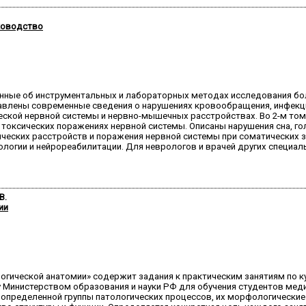
уководство
анные об инструментальных и лабораторных методах исследования бо
влены современные сведения о нарушениях кровообращения, инфекци
еской нервной системы и нервно-мышечных расстройствах. Во 2-м т
оксических поражениях нервной системы. Описаны нарушения сна, голо
ических расстройств и поражения нервной системы при соматических 
огии и нейрореабилитации. Для неврологов и врачей других специаль
В.
ии
логической анатомии» содержит задания к практическим занятиям по 
 Министерством образования и науки РФ для обучения студентов меди
 определенной группы патологических процессов, их морфологически