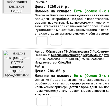
Рейтинг:
Цена:
1260.00 р.
Наличие на складе:
Есть (более 3-х 
Описание: Книга посвящена одному из важнейш
врожденных проблем. Подробно представлены о
ведения пациентов. Издание содержит многоч
вмешательства при клапанной патологии. Приве
Руководство может быть рекомендовано карди
а также студентам медицинских учебных заведе
Автор:
Образцова Г.И.,Мавлюшева С.Ф.,Кравчен
Название:
Анализ электрокардиограммы у детей
ISBN: 5299012063 ISBN-13(EAN): 9785299012064
Издательство:
СпецЛит
Рейтинг:
Цена:
286.00 р.
Наличие на складе:
Есть (более 3-х 
Описание: Представлен анализ электрокардиог
особенностях электрокардиограммы с учетом то
клинические примеры детей с врожденными пор
практическому впачу повысить возможности диа
возраста.