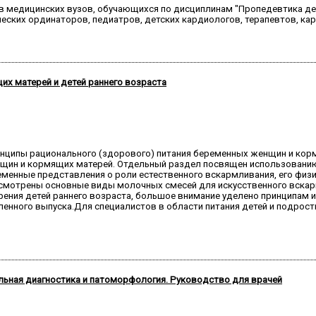
в медицинских вузов, обучающихся по дисциплинам "Пропедевтика детс
ических ординаторов, педиатров, детских кардиологов, терапевтов, к
х матерей и детей раннего возраста
инципы рационального (здорового) питания беременных женщин и ко
нщин и кормящих матерей. Отдельный раздел посвящен использовани
енные представления о роли естественного вскармливания, его физио
ссмотрены основные виды молочных смесей для искусственного вскарм
ения детей раннего возраста, большое внимание уделено принципам 
ленного выпуска.Для специалистов в области питания детей и подростк
ьная диагностика и патоморфология. Руководство для врачей