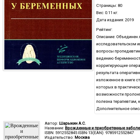
Страницы: 80
Вес: 0.11 кг.
Дата издания: 2019
Рейтинг:
Описание: Объединен
исследовательском ин
вопросы пропедевтик
ведению беременност
корригирующие опера
результата оперативн
изложенное в книге с
которых в практическ
возможности пролонг
полезна терапевтам, 
Дополнительное опис
Автор:
Шарыкин А.С.
Название:
Врожденные и приобретенные заболе
ISBN: 5912552845 ISBN-13(EAN): 9785912552847
Издательство:
Москва