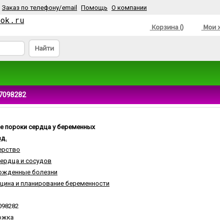
Заказ по телефону/email
Помощь
О компании
ook.ru
Корзина ()
Мои ж
Найти
7098282
 пороки сердца у беременных
д.
ерство
ердца и сосудов
ожденные болезни
цина и планирование беременности
098282
ожка