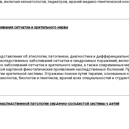
в, включая неонатологов, педиатров, врачей медико-генетической кон
вания сетчатки и зрительного нерва
дставления об этиологии, патогенезе, диагностике и дифференциальн
наследственных заболеваний сетчатки и синдромных поражений, вкл
х заболеваний сетчатки и зрительного нерва, а также современные 
ой картиной фенотипические проявления наследственных болезней. 
ии зрительной системы. Отражены поиски путей терапии, основанные н
иологов, биологов и генетиков, врачей всех специальностей и студен
 наследственной патологии сердечно-сосудистой системы у детей