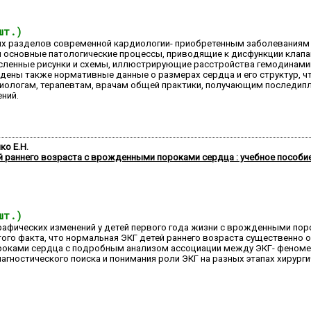
шт.)
их разделов современной кардиологии- приобретенным заболеваниям к
сновные патологические процессы, приводящие к дисфункции клапано
исленные рисунки и схемы, иллюстрирующие расстройства гемодинами
дены также нормативные данные о размерах сердца и его структур, ч
ологам, терапевтам, врачам общей практики, получающим последипл
ний.
ко Е.Н.
 раннего возраста с врожденными пороками сердца : учебное пособи
шт.)
рафических изменений у детей первого года жизни с врожденными по
го факта, что нормальная ЭКГ детей раннего возраста существенно о
оками сердца с подробным анализом ассоциации между ЭКГ- феномен
гностического поиска и понимания роли ЭКГ на разных этапах хирург