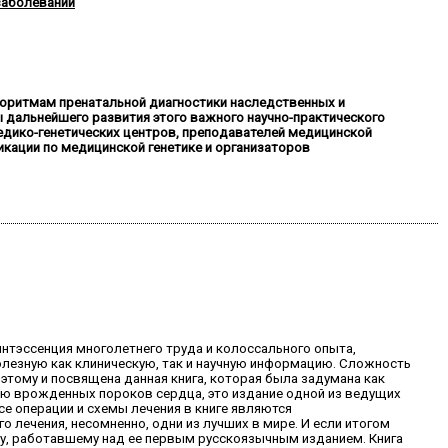
заболеваний
оритмам пренатальной диагностики наследственных и
 дальнейшего развития этого важного научно-практического
едико-генетических центров, преподавателей медицинской
икации по медицинской генетике и организаторов
интэссенция многолетнего труда и колоссального опыта,
олезную как клиническую, так и научную информацию. Сложность
этому и посвящена данная книга, которая была задумана как
ию врожденных пороков сердца, это издание одной из ведущих
се операции и схемы лечения в книге являются
 лечения, несомненно, одни из лучших в мире. И если итогом
ву, работавшему над ее первым русскоязычным изданием. Книга