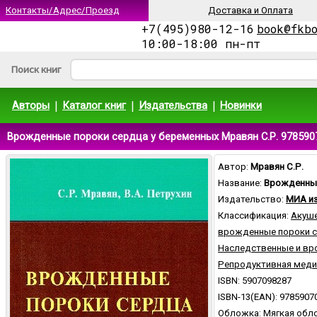
Контакты/Адрес/Проезд
Доставка и Оплата
+7(495)980-12-16
book@fkb
10:00-18:00 пн-пт
Поиск книг
|
|
|
Авторы
Каталог книг
Издательства
Новинки
Врожденные пороки сердца у беременных Мравян С.Р. 978590
Автор:
Мравян С.Р.
Название:
Врожденные
Издательство:
МИА из
Классификация:
Акуш
врожденные пороки с
Наследственные и вр
Репродуктивная меди
ISBN: 5907098287
ISBN-13(EAN): 9785907
Обложка: Мягкая обл