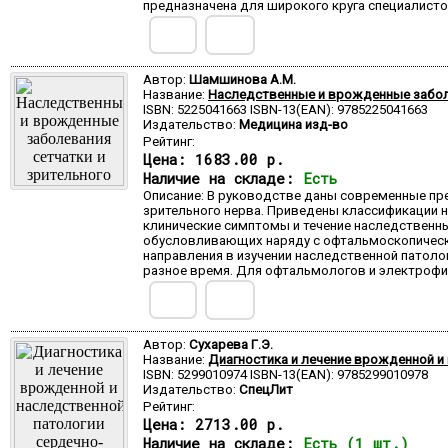
предназначена для широкого круга специалисто
Автор:
Шамшинова А.М.
Название:
Наследственные и врожденные заболе
ISBN: 5225041663 ISBN-13(EAN): 9785225041663
Издательство:
Медицина изд-во
Рейтинг:
Цена:
1683.00 р.
Наличие на складе:
Есть
Описание: В руководстве даны современные пре
зрительного нерва. Приведены классификации 
клинические симптомы и течение наследственны
обусловливающих наряду с офтальмоскопическ
направления в изучении наследственной патолог
разное время. Для офтальмологов и электрофиз
Автор:
Сухарева Г.Э.
Название:
Диагностика и лечение врожденной и
ISBN: 5299010974 ISBN-13(EAN): 9785299010978
Издательство:
СпецЛит
Рейтинг:
Цена:
2713.00 р.
Наличие на складе:
Есть (1 шт.)