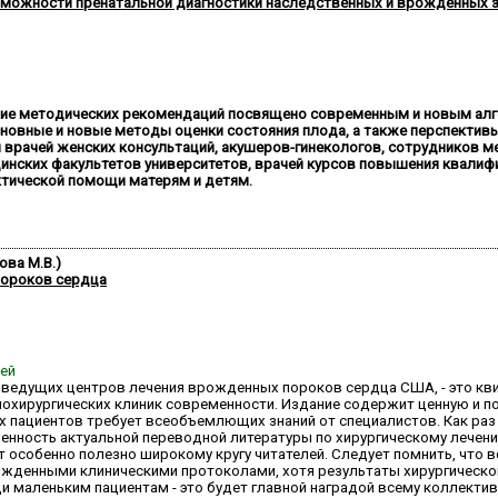
можности пренатальной диагностики наследственных и врожденных 
ние методических рекомендаций посвящено современным и новым алг
новные и новые методы оценки состояния плода, а также перспективы
 врачей женских консультаций, акушеров-гинекологов, сотрудников м
цинских факультетов университетов, врачей курсов повышения квалиф
ктической помощи матерям и детям.
ова М.В.)
пороков сердца
ней
из ведущих центров лечения врожденных пороков сердца США, - это кв
иохирургических клиник современности. Издание содержит ценную и п
х пациентов требует всеобъемлющих знаний от специалистов. Как раз 
ченность актуальной переводной литературы по хирургическому лечен
 особенно полезно широкому кругу читателей. Следует помнить, что в
ржденными клиническими протоколами, хотя результаты хирургического
и маленьким пациентам - это будет главной наградой всему коллекти