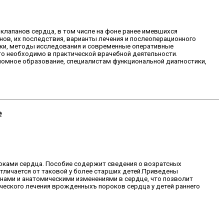
лапанов сердца, в том числе на фоне ранее имевшихся
в, их последствия, варианты лечения и послеоперационного
ки, методы исследования и современные оперативные
то необходимо в практической врачебной деятельности.
омное образование, специалистам функциональной диагностики,
е
роками сердца. Пособие содержит сведения о возратсных
тличается от таковой у более старших детей.Приведены
ами и анатомическими изменениями в сердце, что позволит
ического лечения врожденныхъ пороков сердца у детей раннего