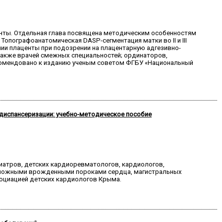
енты. Отдельная глава посвящена методическим особенностям
опографоанатомическая DASP-сегментация матки во II и III
ии плаценты при подозрении на плацентарную адгезивно-
также врачей смежных специальностей; ординаторов,
рекомендовано к изданию ученым советом ФГБУ «Национальный
 диспансеризации: учебно-методическое пособие
диатров, детских кардиоревматологов, кардиологов,
 сложными врожденными пороками сердца, магистральных
социацией детских кардиологов Крыма.