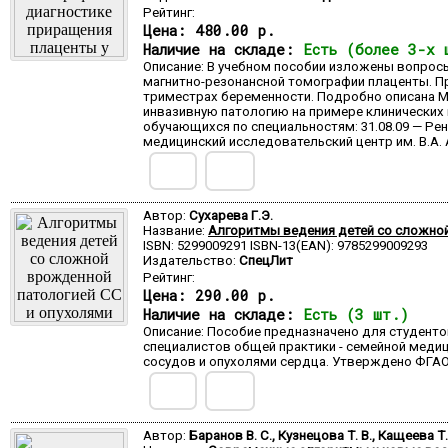
Рейтинг:
Цена:
480.00 р.
Наличие на складе:
Есть (более 3-х 
Описание: В учебном пособии изложены вопрос
магнитно-резонансной томографии плаценты. Пр
триместрах беременности. Подробно описана M
инвазивную патологию на примере клинических
обучающихся по специальностям: 31.08.09 — Ре
медицинский исследовательский центр им. В.А
Автор:
Сухарева Г.Э.
Название:
Алгоритмы ведения детей со сложной
ISBN: 5299009291 ISBN-13(EAN): 9785299009293
Издательство:
СпецЛит
Рейтинг:
Цена:
290.00 р.
Наличие на складе:
Есть (3 шт.)
Описание: Пособие предназначено для студенто
специалистов общей практики - семейной меди
сосудов и опухолями сердца. Утверждено ФГАОУ
Автор:
Баранов В. С., Кузнецова Т. В., Кащеева Т.