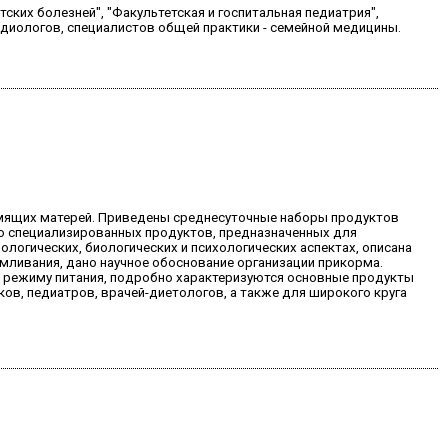
ких болезней", "Факультетская и госпитальная педиатрия",
ардиологов, специалистов общей практики - семейной медицины.
рмящих матерей. Приведены среднесуточные наборы продуктов
ю специализированных продуктов, предназначенных для
логических, биологических и психологических аспектах, описана
ливания, дано научное обоснование организации прикорма.
и режиму питания, подробно характеризуются основные продукты
ов, педиатров, врачей-диетологов, а также для широкого круга