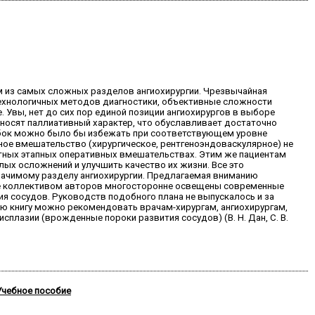
м из самых сложных разделов ангиохирургии. Чрезвычайная
ехнологичных методов диагностики, объективные сложности
 Увы, нет до сих пор единой позиции ангиохирургов в выборе
 носят паллиативный характер, что обуславливает достаточно
бок можно было бы избежать при соответствующем уровне
ное вмешательство (хирургическое, рентгеноэндоваскулярное) не
атных этапных оперативных вмешательствах. Этим же пациентам
х осложнений и улучшить качество их жизни. Все это
значимому разделу ангиохирургии. Предлагаемая вниманию
где коллективом авторов многосторонне освещены современные
я сосудов. Руководств подобного плана не выпускалось и за
ую книгу можно рекомендовать врачам-хирургам, ангиохирургам,
сплазии (врожденные пороки развития сосудов) (В. Н. Дан, С. В.
 Учебное пособие