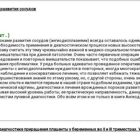
 развития сосудов
шт.)
оками развития сосудов (ангиодисплазиями) всегда оставалось одни
обходимость применения в диагностическом процессе новых высокот
аву считать эту тему чрезвычайно важной в медико-социальном плане.
мешательства при данной патологии. Очень часто первичные операции
ледования и повторных вмешательств показывает, что подобных оши
нания проблематики. У ряда больных адекватно проведенное оператив
ациенты с ангиодисплазиями нуждаются в повторных, иногда многокр
аблюдение и консервативное лечение, что позволяет избежать тяжелы
енствования знаний по этому узкому, но, с другой стороны, очень 
еском опыте и является первым в нашей стране подобным изданием, 
нической картины, диагностики и лечения врожденных пороков развити
ывая высокий уровень работы, ее практическую направленность, данн
стам лучевой диагностики. Обо всём этом и не только в книге Ангиоди
иагностике приращения плаценты у беременных во II и III триместрах.