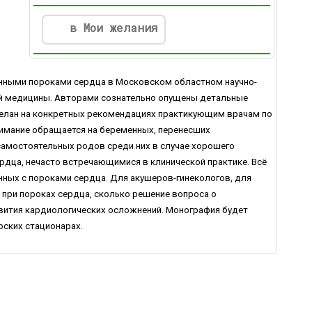
в Мои желания
нными пороками сердца в Московском областном научно-
ной медицины. Авторами сознательно опущены детальные
делан на конкретных рекомендациях практикующим врачам по
имание обращается на беременных, перенесших
самостоятельных родов среди них в случае хорошего
рдца, нечасто встречающимися в клинической практике. Всё
ных с пороками сердца. Для акушеров-гинекологов, для
при пороках сердца, сколько решение вопроса о
вития кардиологических осложнений. Монография будет
ских стационарах.