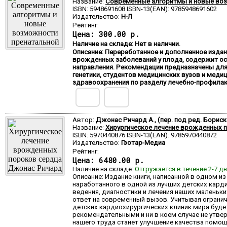
Название:
Современные алгоритмы и новые воз
ISBN: 5948691608 ISBN-13(EAN): 9785948691602
Издательство:
Н-Л
Рейтинг:
Цена:
300.00 р.
Наличие на складе: Нет в наличии.
Описание: Переработанное и дополненное изда
врожденных заболеваний у плода, содержит ос
направления. Рекомендации предназначены для
генетики, студентов медицинских вузов и меди
здравоохранения по разделу лечебно-профила
Автор:
Джонас Ричард А., (пер. под ред. Бориск
Название:
Хирургическое лечение врожденных 
ISBN: 5970440876 ISBN-13(EAN): 9785970440872
Издательство:
Гэотар-Медиа
Рейтинг:
Цена:
6480.00 р.
Наличие на складе:
Отгружается в течение 2-7 д
Описание: Издание книги, написанной в одном 
наработанного в одной из лучших детских кард
ведения, диагностики и лечения наших маленьки
ответ на современный вызов. Учитывая ограни
детских кардиохирургических клиник мира будет
рекомендательными и ни в коем случае не утве
нашего труда станет улучшение качества помощ