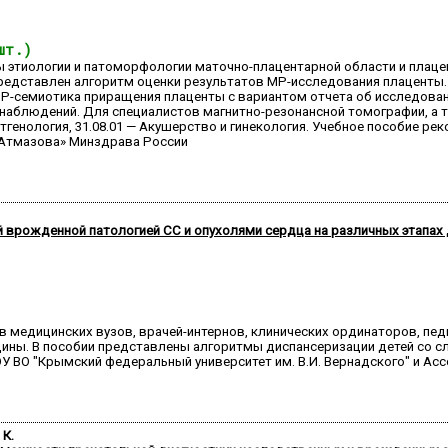
шт.)
ы этиологии и патоморфологии маточно-плацентарной области и плац
едставлен алгоритм оценки результатов MP-исследования плаценты. Т
P-семиотика приращения плаценты с вариантом отчета об исследован
 наблюдений. Для специалистов магнитно-резонансной томографии, а 
нтгенология, 31.08.01 — Акушерство и гинекология. Учебное пособие 
. Атмазова» Минздрава России
 врожденной патологией СС и опухолями сердца на различных этапах
в медицинских вузов, врачей-интернов, клинических ординаторов, пе
цины. В пособии представлены алгоритмы диспансеризации детей со
 ВО "Крымский федеральный университет им. В.И. Вернадского" и Ас
 К.