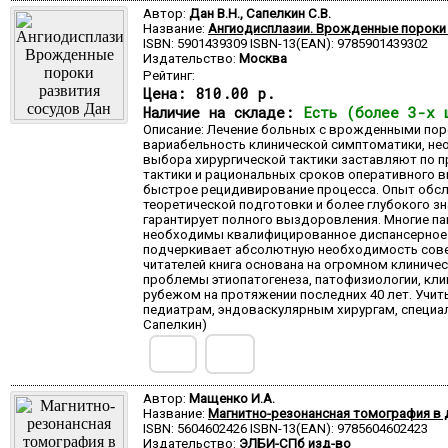
Автор:
Дан В.Н., Сапелкин С.В.
Название:
Ангиодисплазии. Врожденные пороки
ISBN: 5901439309 ISBN-13(EAN): 9785901439302
Издательство:
Москва
Рейтинг:
Цена:
810.00 р.
Наличие на складе:
Есть (более 3-х 
Описание: Лечение больных с врожденными пор
вариабельность клинической симптоматики, не
выбора хирургической тактики заставляют по пр
тактики и рациональных сроков оперативного в
быстрое рецидивирование процесса. Опыт обс
теоретической подготовки и более глубокого з
гарантирует полного выздоровления. Многие п
необходимы квалифицированное диспансерное н
подчеркивает абсолютную необходимость соверш
читателей книга основана на огромном клинич
проблемы этиопатогенеза, патофизиологии, кли
рубежом на протяжении последних 40 лет. Учит
педиатрам, эндоваскулярным хирургам, специали
Сапелкин)
Автор:
Мащенко И.А.
Название:
Магнитно-резонансная томография в д
ISBN: 5604602426 ISBN-13(EAN): 9785604602423
Издательство:
ЭЛБИ-СПб изд-во