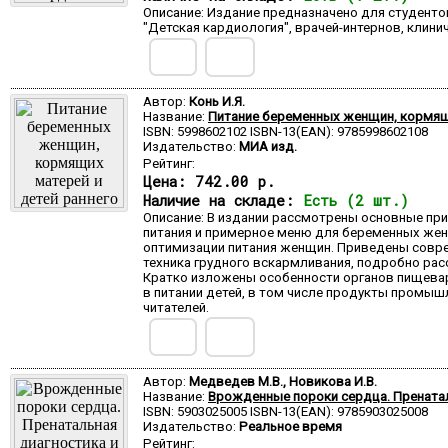
Описание: Издание предназначено для студенто
"Детская кардиология", врачей-интернов, клин
Автор:
Конь И.Я.
Название:
Питание беременных женщин, кормящи
ISBN: 5998602102 ISBN-13(EAN): 9785998602108
Издательство:
МИА изд.
Рейтинг:
Цена:
742.00 р.
Наличие на складе:
Есть (2 шт.)
Описание: В издании рассмотрены основные пр
питания и примерное меню для беременных же
оптимизации питания женщин. Приведены соврем
техника грудного вскармливания, подробно ра
Кратко изложены особенности органов пищевар
в питании детей, в том числе продукты промыш
читателей.
Автор:
Медведев М.В., Новикова И.В.
Название:
Врожденные пороки сердца. Пренатал
ISBN: 5903025005 ISBN-13(EAN): 9785903025008
Издательство:
Реальное время
Рейтинг: