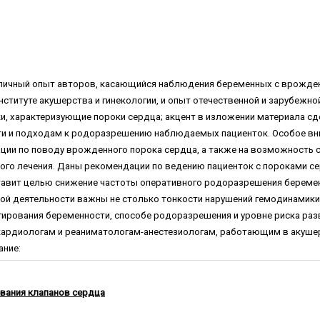
 личный опыт авторов, касающийся наблюдения беременных с врожде
ституте акушерства и гинекологии, и опыт отечественной и зарубеж
и, характеризующие пороки сердца; акцент в изложении материала с
и и подходам к родоразрешению наблюдаемых пациенток. Особое вн
ции по поводу врожденного порока сердца, а также на возможность 
ого лечения. Даны рекомендации по ведению пациенток с пороками се
тавит целью снижение частоты оперативного родоразрешения беремен
ой деятельности важны не столько тонкости нарушений гемодинамики 
ирования беременности, способе родоразрешения и уровне риска раз
кардиологам и реаниматологам-анестезиологам, работающим в акушер
ание:
вания клапанов сердца