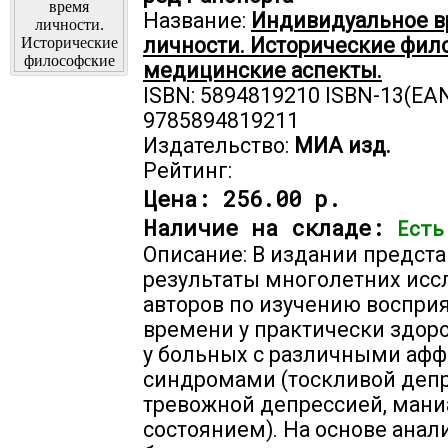
Название:
Индивидуальное 
личности. Исторические фил
медицинские аспекты.
ISBN: 5894819210 ISBN-13(EAN
9785894819211
Издательство:
МИА изд.
Рейтинг:
Цена:
256.00 р.
Наличие на складе:
Есть
Описание: В издании предст
результаты многолетних ис
авторов по изучению воспри
времени у практически здор
у больных с различными аф
синдромами (тоскливой депр
тревожной депрессией, ман
состоянием). На основе анал