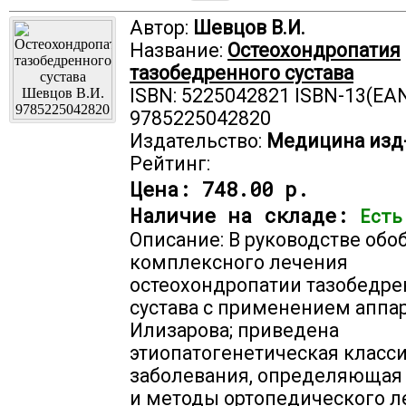
Автор:
Шевцов В.И.
Название:
Остеохондропатия
тазобедренного сустава
ISBN: 5225042821 ISBN-13(EAN
9785225042820
Издательство:
Медицина изд
Рейтинг:
Цена:
748.00 р.
Наличие на складе:
Есть
Описание: В руководстве об
комплексного лечения
остеохондропатии тазобедре
сустава с применением аппа
Илизарова; приведена
этиопатогенетическая класс
заболевания, определяющая
и методы ортопедического л