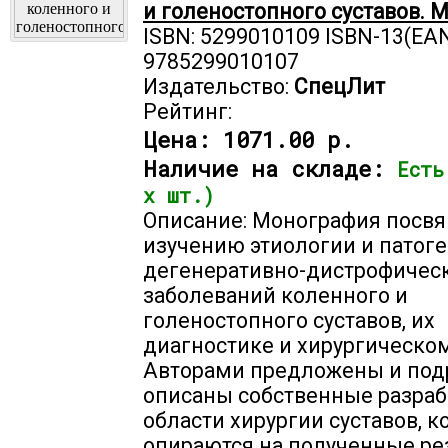
и голеностопного суставов. 
ISBN: 5299010109 ISBN-13(EAN
9785299010107
Издательство:
СпецЛит
Рейтинг:
Цена:
1071.00 р.
Наличие на складе:
Есть
х шт.)
Описание: Монография посв
изучению этиологии и патог
дегенеративно-дистрофичес
заболеваний коленного и
голеностопного суставов, их
диагностике и хирургическо
Авторами предложены и под
описаны собственные разраб
области хирургии суставов, 
опираются на полученные ре