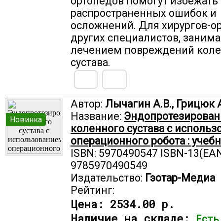
ортопедов помогут избежать
распространенных ошибок и
осложнений. Для хирургов-о
других специалистов, зани
лечением повреждений коле
сустава.
Автор:
Лычагин А.В., Грицюк А
Название:
Эндопротезирован
Новинка
коленного сустава с исполь
операционного робота : учеб
ISBN: 5970490547 ISBN-13(EAN
9785970490549
Издательство:
Гэотар-Медиа
Рейтинг:
Цена:
2534.00 р.
Наличие на складе:
Есть