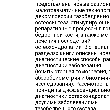
представлены новые рацион
малотравматичные технолог
декомпрессии тазобедренног
остеосинтеза, стимулирующи
репаративные процессы в го
бедренной кости, а также ме
лечения последствий
остеохондропатии. В специа
разделах книги описаны но
диагностические способы ра
диагностики заболевания
(компьютерная томография, 
абсорбциометрия и биохими
исследования). Рассмотрен
принципы дифференциальн
диагностики остеохондропат
другими заболеваниями
тазобедренного сустава