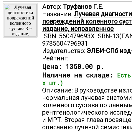
Автор:
Труфанов Г.Е.
Название:
Лучевая диагности
повреждений коленного суст
издание, исправленное
ISBN: 560479693X ISBN-13(EAN
9785604796931
Издательство:
ЭЛБИ-СПб изд
Рейтинг:
Цена:
1350.00 р.
Наличие на складе:
Есть
х шт.)
Описание: В руководстве изл
нормальная лучевая анатом
коленного сустава по данны
рентгенологического исслед
и МРТ. Вторая глава посвяще
описанию лучевой семиотик