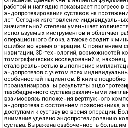
Описание: Данная книга является фундамен
работой и наглядно показывает прогресс в 
эндопротезирования суставов на протяжени
лет. Сегодня изготовление индивидуальны
значительной степени уменьшает количест
используемых инструментов и облегчает ра
операционного блока, а также сводит к ми
ошибки во время операции. С появлением 
навигации, 3D-технологий, возможностей к
томографических исследований и, наконец,
стало реальностью выполнение имплантац
эндопротезов с учетом всех индивидуальн
особенностей пациентов. В книге подробно
проанализированы результаты эндопротези
тазобедренного сустава различными имплан
взаимосвязь положения вертлужного комп
эндопротеза с состоянием позвоночника, а 
доступами к суставу во время операции. Б
внимание уделено эндопротезированию ко
сустава. Выражена озабоченность большим