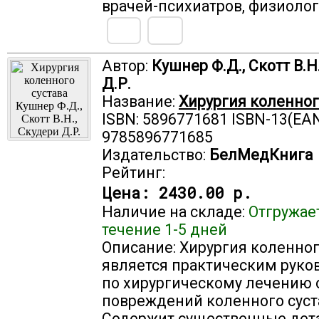
врачей-психиатров, физиолог
Автор:
Кушнер Ф.Д., Скотт В.Н
Д.Р.
Название:
Хирургия коленног
ISBN: 5896771681 ISBN-13(EAN
9785896771685
Издательство:
БелМедКнига
Рейтинг:
Цена:
2430.00 р.
Наличие на складе:
Отгружае
течение 1-5 дней
Описание: Хирургия коленног
является практическим руко
по хирургическому лечению
повреждений коленного суст
Содержит существенные дет