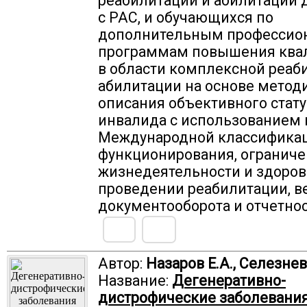
реабилитации и абилитации 
с РАС, и обучающихся по
дополнительным професси
программам повышения ква
в области комплексной реаб
абилитации на основе метод
описания объективного стату
инвалида с использованием 
Международной классифика
функционирования, огранич
жизнедеятельности и здоров
проведении реабилитации, в
документооборота и отчетнос
Автор:
Назаров Е.А., Селезнев
Название:
Дегенеративно-
дистрофические заболевани