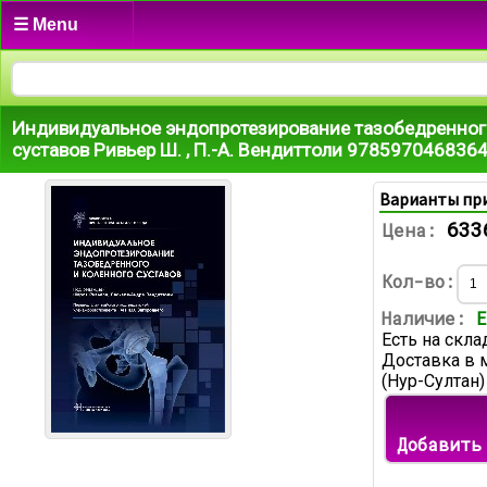
☰ Menu
Индивидуальное эндопротезирование тазобедренног
суставов Ривьер Ш. , П.-А. Вендиттоли 978597046836
Варианты пр
633
Цена:
Кол-во:
Наличие:
Е
Есть на скла
Доставка в 
(Нур-Султан)
Добавить