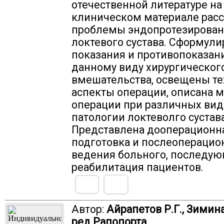
отечественной литературе н
клиническом материале рас
проблемы эндопротезирова
локтевого сустава. Сформул
показания и противопоказан
данному виду хирургическог
вмешательства, освещены т
аспекты операции, описана 
операции при различных вид
патологии локтеволго сустава
Представлена дооперационн
подготовка и послеоперацио
ведения больного, последу
реабилитация пациентов.
Автор:
Айрапетов Р.Г., Зимина 
ред Рапопорта