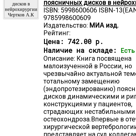
поясничных дисков в нейрох
ISBN: 5998600606 ISBN-13(EAN
9785998600609
Издательство:
МИА изд.
Рейтинг:
Цена:
742.00 р.
Наличие на складе:
Есть
Описание: Книга посвящена
малоизученной в России, но
чрезвычайно актуальной теме
тотальному замещению
(эндопротезированию) пояс
дисков динамическими и р
конструкциями у пациентов,
страдающих нестабильными
остеохондроза.Впервые в от
хирургической вертебрологи
представляет на суд коллега