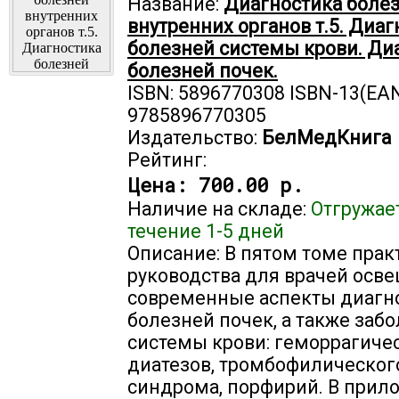
Название:
Диагностика боле
внутренних органов т.5. Диаг
болезней системы крови. Ди
болезней почек.
ISBN: 5896770308 ISBN-13(EAN
9785896770305
Издательство:
БелМедКнига
Рейтинг:
Цена:
700.00 р.
Наличие на складе:
Отгружае
течение 1-5 дней
Описание: В пятом томе прак
руководства для врачей осв
современные аспекты диагн
болезней почек, а также заб
системы крови: геморрагиче
диатезов, тромбофилическог
синдрома, порфирий. В прил