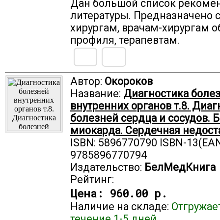
Дан большой список рекоме
литературы. Предназначено 
хирургам, врачам-хирургам 
профиля, терапевтам.
Автор:
Окороков
Название:
Диагностика боле
внутренних органов т.8. Диаг
болезней сердца и сосудов. 
миокарда. Сердечная недост
ISBN: 5896770790 ISBN-13(EAN
9785896770794
Издательство:
БелМедКнига
Рейтинг:
Цена:
960.00 р.
Наличие на складе:
Отгружае
течение 1-5 дней