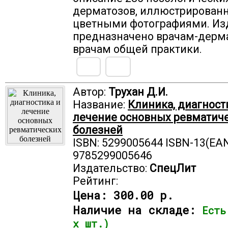
дерматозов, иллюстрирован
цветными фотографиями. Из
предназначено врачам-дерм
врачам общей практики.
Автор:
Трухан Д.И.
Название:
Клиника, диагност
лечение основных ревматич
болезней
ISBN: 5299005644 ISBN-13(EAN
9785299005646
Издательство:
СпецЛит
Рейтинг:
Цена:
300.00 р.
Наличие на складе:
Есть
х шт.)