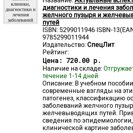
Название:
Актуальные аспек
диагностики и лечения забо
желчного пузыря и желчевы
путей
ISBN: 5299011946 ISBN-13(EAN
9785299011944
Издательство:
СпецЛит
Рейтинг:
Цена:
720.00 р.
Наличие на складе:
Отгружае
течение 1-14 дней
Описание: В учебном пособи
современные взгляды на эти
патогенез, классификацию о
заболеваний желчного пузыр
желчевыводящих путей. При
сведения по эпидемиологии,
клинической картине заболе