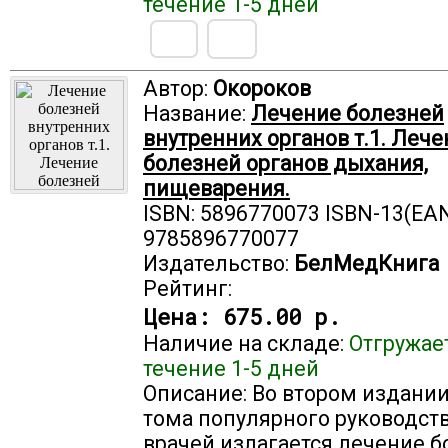
течение 1-5 дней
Автор:
Окороков
Название:
Лечение болезней
внутренних органов т.1. Леч
болезней органов дыхания,
пищеварения.
ISBN: 5896770073 ISBN-13(EAN
9785896770077
Издательство:
БелМедКнига
Рейтинг:
Цена:
675.00 р.
Наличие на складе:
Отгружае
течение 1-5 дней
Описание: Во втором издании
тома популярного руководст
врачей излагается лечение 