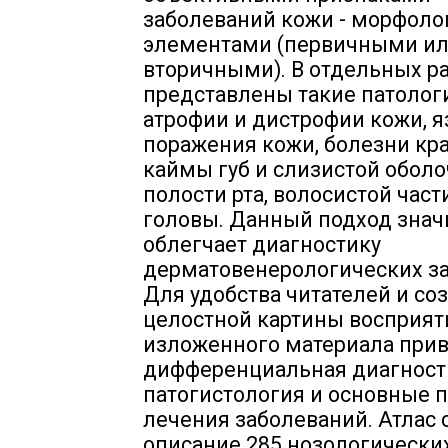
заболеваний кожи - морфол
элементами (первичными и
вторичными). В отдельных р
представлены такие патологи
атрофии и дистрофии кожи, 
поражения кожи, болезни кр
каймы губ и слизистой обол
полости рта, волосистой част
головы. Данный подход знач
облегчает диагностику
дерматовенерологических з
Для удобства читателей и со
целостной картины восприят
изложенного материала при
дифференциальная диагност
патогистология и основные
лечения заболеваний. Атлас
описание 285 нозологически