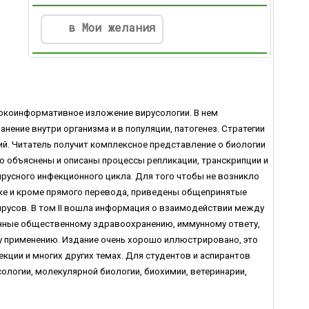
в Мои желания
сокоинформативное изложение вирусологии. В нем
ение внутри организма и в популяции, патогенез. Стратегии
ий. Читатель получит комплексное представление о биологии
о объяснены и описаны процессы репликации, транскрипции и
усного инфекционного цикла. Для того чтобы не возникло
ыке и кроме прямого перевода, приведены общепринятые
ирусов. В том II вошла информация о взаимодействии между
щенные общественному здравоохранению, иммунному ответу,
у применению. Издание очень хорошо иллюстрировано, это
кции и многих других темах. Для студентов и аспирантов
ологии, молекулярной биологии, биохимии, ветеринарии,