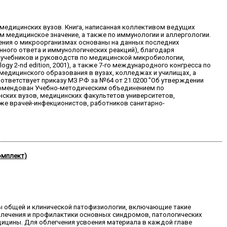
 медицинских вузов. Книга, написанная коллективом ведущих
 медицинское значение, а также по иммунологии и аллергологии.
дения о микроорганизмах основаны на данных последних
ного ответа и иммунологических реакций), благодаря
 учебников и руководств по медицинской микробиологии,
ogy 2-nd edition, 2001), а также 7-го международного конгресса по
 медицинского образования в вузах, колледжах и училищах, а
ответствует приказу МЗ РФ за №64 от 21.0200 "Об утверждении
комендован Учебно-методическим объединением по
ских вузов, медицинских факультетов университетов,
же врачей-инфекционистов, работников санитарно-
омплект)
сы общей и клинической патофизиологии, включающие такие
ы лечения и профилактики основных синдромов, патологических
ицины. Для облегчения усвоения материала в каждой главе