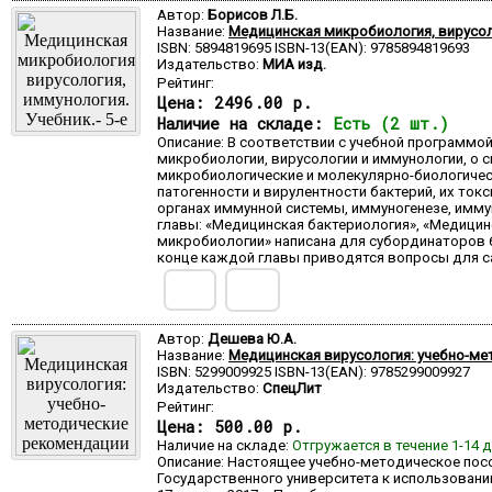
Автор:
Борисов Л.Б.
Название:
Медицинская микробиология, вирусоло
ISBN: 5894819695 ISBN-13(EAN): 9785894819693
Издательство:
МИА изд.
Рейтинг:
Цена:
2496.00 р.
Наличие на складе:
Есть (2 шт.)
Описание: В соответствии с учебной программо
микробиологии, вирусологии и иммунологии, о 
микробиологические и молекулярно-биологичес
патогенности и вирулентности бактерий, их то
органах иммунной системы, иммуногенезе, имму
главы: «Медицинская бактериология», «Медицин
микробиологии» написана для субординаторов 6
конце каждой главы приводятся вопросы для са
Автор:
Дешева Ю.А.
Название:
Медицинская вирусология: учебно-ме
ISBN: 5299009925 ISBN-13(EAN): 9785299009927
Издательство:
СпецЛит
Рейтинг:
Цена:
500.00 р.
Наличие на складе:
Отгружается в течение 1-14 
Описание: Настоящее учебно-методическое пос
Государственного университета к использовани