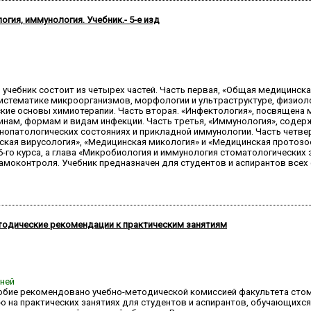
гия, иммунология. Учебник.- 5-е изд
й учебник состоит из четырех частей. Часть первая, «Общая медицинс
систематике микроорганизмов, морфологии и ультраструктуре, физиоло
кие основы химиотерапии. Часть вторая. «Инфектология», посвящена
ксинам, формам и видам инфекции. Часть третья, «Иммунология», соде
нопатологических состояниях и прикладной иммунологии. Часть четве
ская вирусология», «Медицинская микология» и «Медицинская протозо
-го курса, а глава «Микробиология и иммунология стоматологических 
моконтроля. Учебник предназначен для студентов и аспирантов всех
тодические рекомендации к практическим занятиям
дней
обие рекомендовано учебно-методической комиссией факультета стом
ю на практических занятиях для студентов и аспирантов, обучающихс