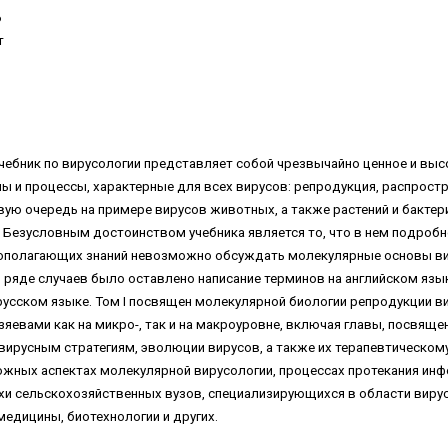
6
т
учебник по вирусологии представляет собой чрезвычайно ценное и вы
и процессы, характерные для всех вирусов: репродукция, распростран
вую очередь на примере вирусов животных, а также растений и бактер
. Безусловным достоинством учебника является то, что в нем подробн
вополагающих знаний невозможно обсуждать молекулярные основы вир
в ряде случаев было оставлено написание терминов на английском яз
 русском языке. Том I посвящен молекулярной биологии репродукции в
зяевами как на микро-, так и на макроуровне, включая главы, посвя
вирусным стратегиям, эволюции вирусов, а также их терапевтическом
ожных аспектах молекулярной вирусологии, процессах протекания инфе
хи сельскохозяйственных вузов, специализирующихся в области вирус
медицины, биотехнологии и других.