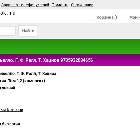
Заказ по телефону/email
Помощь
О компании
ook.ru
Корзина ()
Мои ж
Найти
ьелло, Г. Ф. Ралл, Т. Хациоа 9785932084656
ньелло, Г. Ф. Ралл, Т. Хациоа
ии. Том 1,2 (комплект)
 знаний
ные болезни
 биология