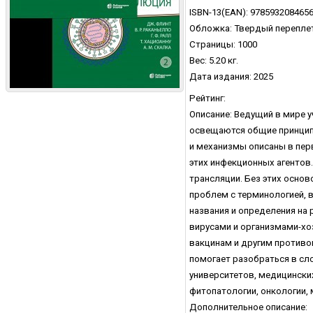
ISBN-13(EAN): 978593208465
Обложка: Твердый перепле
Страницы: 1000
Вес: 5.20 кг.
Дата издания: 2025
Рейтинг:
Описание: Ведущий в мире 
освещаются общие принципы 
и механизмы описаны в пер
этих инфекционных агентов
трансляции. Без этих осно
проблем с терминологией, 
названия и определения на
вирусами и организмами-хо
вакцинам и другим противо
помогает разобраться в сл
университетов, медицински
фитопатологии, онкологии, 
Дополнительное описание: