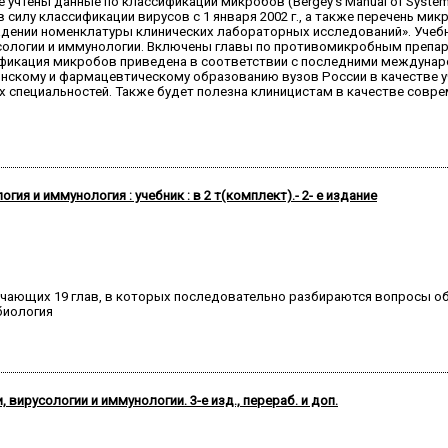
 учтены данные по классификации микробов (Bergey's Manual of Systemat
в силу классификации вирусов с 1 января 2002 г., а также перечень м
рждении номенклатуры клинических лабораторных исследований». Учебн
сологии и иммунологии. Включены главы по противомикробным препар
сификация микробов приведена в соответствии с последними междун
скому и фармацевтическому образованию вузов России в качестве у
ех специальностей. Также будет полезна клиницистам в качестве со
ия и иммунология : учебник : в 2 т(комплект).- 2- е издание
ючающих 19 глав, в которых последовательно разбираются вопросы об
биология
вирусологии и иммунологии. 3-е изд., перераб. и доп.