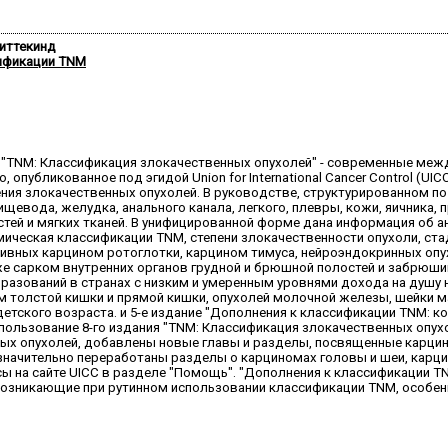
Виттекинд
сификации TNM
ние "TNM: Классификация злокачественных опухолей" - современные ме
 опубликованное под эгидой Union for International Cancer Control (
ения злокачественных опухолей. В руководстве, структурированном 
евода, желудка, анального канала, легкого, плевры, кожи, яичника, 
тей и мягких тканей. В унифицированной форме дана информация об а
ическая классификации TNM, степени злокачественности опухоли, ста
ивных карцином ротоглотки, карцином тимуса, нейроэндокринных опу
акже сарком внутренних органов грудной и брюшной полостей и забрюш
разований в странах с низким и умеренным уровнями дохода на душу 
 толстой кишки и прямой кишки, опухолей молочной железы, шейки м
етского возраста. и 5-е издание "Дополнения к классификации TNM: 
ьзование 8-го издания "TNM: Классификация злокачественных опухол
ых опухолей, добавлены новые главы и разделы, посвященные карцино
 значительно переработаны разделы о карциномах головы и шеи, карци
ы на сайте UICC в разделе "Помощь". "Дополнения к классификации 
возникающие при рутинном использовании классификации TNM, особенн