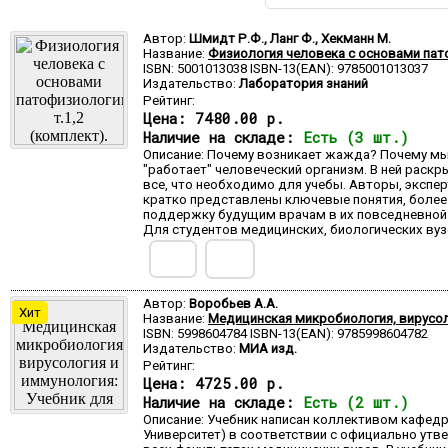
Автор:
Шмидт Р.Ф., Ланг Ф., Хекманн М.
Название:
Физиология человека с основами пато
ISBN: 5001013038 ISBN-13(EAN): 9785001013037
Издательство:
Лаборатория знаний
Рейтинг:
Цена:
7480.00 р.
Наличие на складе:
Есть (3 шт.)
Описание: Почему возникает жажда? Почему мы 
"работает" человеческий организм. В ней раскр
все, что необходимо для учебы. Авторы, экспе
кратко представлены ключевые понятия, более
поддержку будущим врачам в их повседневной 
Для студентов медицинских, биологических вуз
Автор:
Воробьев А.А.
Хит
Название:
Медицинская микробиология, вирусол
ISBN: 5998604784 ISBN-13(EAN): 9785998604782
Издательство:
МИА изд.
Рейтинг:
Цена:
4725.00 р.
Наличие на складе:
Есть (2 шт.)
Описание: Учебник написан коллективом кафедр
Университет) в соответствии с официально утв