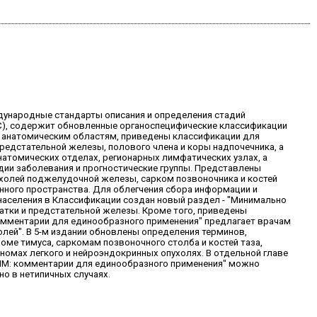
ждународные стандарты описания и определения стадий
UICC), содержит обновленные органоспецифические классификации
по анатомическим областям, приведены классификации для
предстательной железы, полового члена и коры надпочечника, а
натомических отделах, регионарных лимфатических узлах, а
дии заболевания и прогностические группы. Представлены
холей поджелудочной железы, сарком позвоночника и костей
инного пространства. Для облегчения сбора информации и
населения в Классификации создан новый раздел - "Минимально
атки и предстательной железы. Кроме того, приведены
комментарии для единообразного применения" предлагает врачам
ей". В 5-м издании обновлены определения терминов,
ме тимуса, саркомам позвоночного столба и костей таза,
номах легкого и нейроэндокринных опухолях. В отдельной главе
TNM: комментарии для единообразного применения" можно
о в нетипичных случаях.