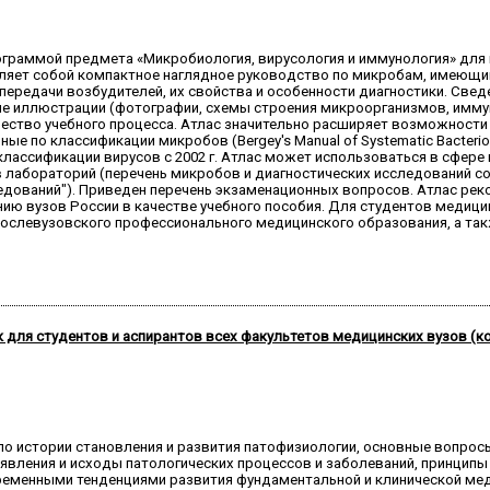
рограммой предмета «Микробиология, вирусология и иммунология» для
ляет собой компактное наглядное руководство по микробам, имеющим
ередачи возбудителей, их свойства и особенности диагностики. Све
е иллюстрации (фотографии, схемы строения микроорганизмов, иммун
ество учебного процесса. Атлас значительно расширяет возможности
ые по классификации микробов (Bergey's Manual of Systematic Bacteriol
классификации вирусов с 2002 г. Атлас может использоваться в сфере
в лабораторий (перечень микробов и диагностических исследований со
дований"). Приведен перечень экзаменационных вопросов. Атлас ре
ю вузов России в качестве учебного пособия. Для студентов медицин
ослевузовского профессионального медицинского образования, а так
ник для студентов и аспирантов всех факультетов медицинских вузов (к
 по истории становления и развития патофизиологии, основные вопро
роявления и исходы патологических процессов и заболеваний, принцип
временными тенденциями развития фундаментальной и клинической мед