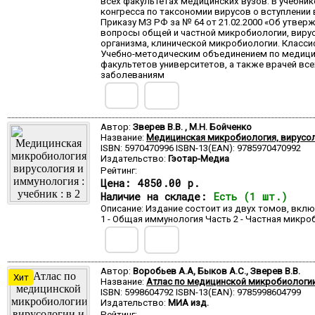
всех факультетах медицинских вузов. В учебнике
конгресса по таксономии вирусов о вступлении 
Приказу МЗ РФ за № 64 от 21.02.2000 «Об утве
вопросы общей и частной микробиологии, виру
организма, клинической микробиологии. Клас
Учебно-методическим объединением по медицин
факультетов университетов, а также врачей вс
заболеваниям
Автор:
Зверев В.В. , М.Н. Бойченко
Название:
Медицинская микробиология, вирусолог
ISBN: 5970470996 ISBN-13(EAN): 9785970470992
Издательство:
Гэотар-Медиа
Рейтинг:
Цена:
4850.00 р.
Наличие на складе:
Есть (1 шт.)
Описание: Издание состоит из двух томов, вкл
1 - Общая иммунология Часть 2 - Частная микро
Автор:
Воробьев А.А, Быков А.С., Зверев В.В.
Хит
Название:
Атлас по медицинской микробиологии, 
ISBN: 5998604792 ISBN-13(EAN): 9785998604799
Издательство:
МИА изд.
Рейтинг: