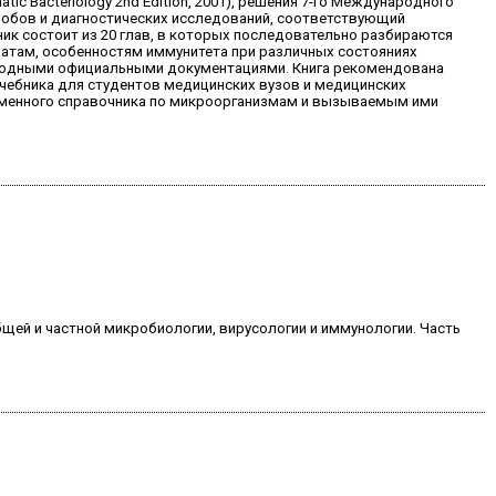
ic Bacteriology 2nd Edition, 2001), решения 7-го Международного
икробов и диагностических исследований, соответствующий
ик состоит из 20 глав, в которых последовательно разбираются
атам, особенностям иммунитета при различных состояниях
ародными официальными документациями. Книга рекомендована
чебника для студентов медицинских вузов и медицинских
временного справочника по микроорганизмам и вызываемым ими
щей и частной микробиологии, вирусологии и иммунологии. Часть