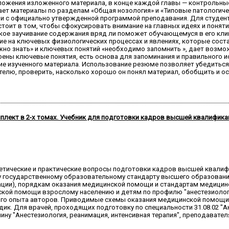
жения изложенного материала, в конце каждой главы — контрольные
ет материалы по разделам «Общая нозология» и «Типовые патологиче
ии с официально утвержденной программой преподавания. Для студент
тоит в том, чтобы сфокусировать внимание на главных идеях и поняти
ое заучивание содержания вряд ли поможет обучающемуся в его клини
е на ключевых физиологических процессах и явлениях, которые соста
жно знать» и ключевых понятий «необходимо запомнить », дает возм
оены ключевые понятия, есть основа для запоминания и правильного и
ие изученного материала. Использование резюме позволяет убедиться, 
телю, проверить, насколько хорошо он понял материал, обобщить и о
плект в 2-х томах. Учебник для подготовки кадров высшей квалифика
ретические и практические вопросы подготовки кадров высшей квалифи
государственному образовательному стандарту высшего образования 
ции), порядкам оказания медицинской помощи и стандартам медицин
ой помощи взрослому населению и детям по профилю "анестезиология
ного опыта авторов. Приводимые схемы оказания медицинской помощи
к. Для врачей, проходящих подготовку по специальности 31.08.02 "
ну "Анестезиология, реанимация, интенсивная терапия", преподавател