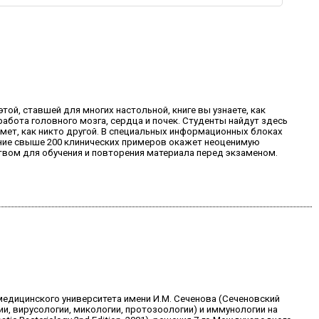
й, ставшей для многих настольной, книге вы узнаете, как
работа головного мозга, сердца и почек. Студенты найдут здесь
мет, как никто другой. В специальных информационных блоках
ение свыше 200 клинических примеров окажет неоценимую
вом для обучения и повторения материала перед экзаменом.
едицинского университета имени И.М. Сеченова (Сеченовский
, вирусологии, микологии, протозоологии) и иммунологии на