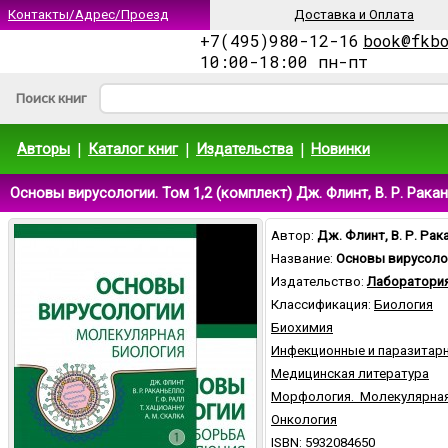
Контакты/Адрес/Проезд
Доставка и Оплата
+7(495)980-12-16
book@fkb
10:00-18:00 пн-пт
Поиск книг
|
|
|
Авторы
Каталог книг
Издательства
Новинки
Основы вирусологии. Том 1,2 (комплект) Дж. Флинт, В. Р. Ракан
Автор:
Дж. Флинт, В. Р. Рака
Название:
Основы вирусолог
Издательство:
Лаборатория
Классификация:
Биология
Биохимия
Инфекционные и паразитар
Медицинская литература
Морфология. Молекулярная
Онкология
ISBN: 5932084650