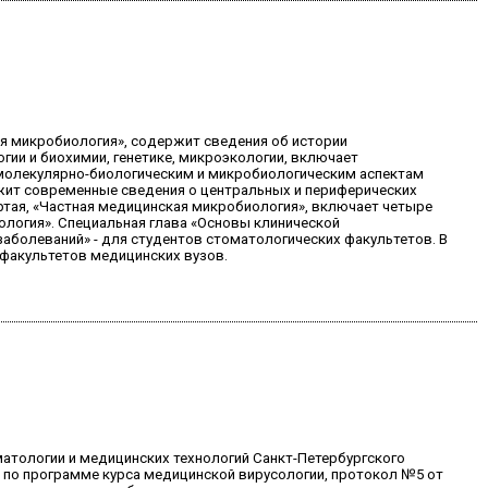
кая микробиология», содержит сведения об истории
гии и биохимии, генетике, микроэкологии, включает
 молекулярно-биологическим и микробиологическим аспектам
ржит современные сведения о центральных и периферических
ртая, «Частная медицинская микробиология», включает четыре
ология». Специальная глава «Основы клинической
заболеваний» - для студентов стоматологических факультетов. В
 факультетов медицинских вузов.
атологии и медицинских технологий Санкт-Петербургского
я по программе курса медицинской вирусологии, протокол №5 от