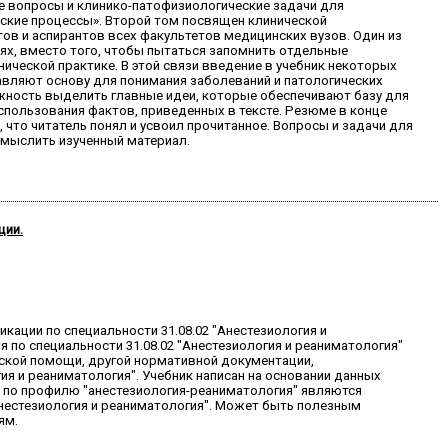
 вопросы и клинико-патофизиологические задачи для
ские процессы». Второй том посвящен клинической
ов и аспирантов всех факультетов медицинских вузов. Один из
ях, вместо того, чтобы пытаться запомнить отдельные
ческой практике. В этой связи введение в учебник некоторых
вляют основу для понимания заболеваний и патологических
ожность выделить главные идеи, которые обеспечивают базу для
спользования фактов, приведенных в тексте. Резюме в конце
что читатель понял и усвоил прочитанное. Вопросы и задачи для
смыслить изученный материал.
ции.
кации по специальности 31.08.02 "Анестезиология и
по специальности 31.08.02 "Анестезиология и реаниматология"
ской помощи, другой нормативной документации,
 и реаниматология". Учебник написан на основании данных
 по профилю "анестезиология-реаниматология" являются
Анестезиология и реаниматология". Может быть полезным
ям.