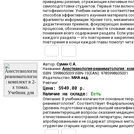
приведены резюме, отражающие ключевые поло
самоподготовки студентов. Первый том включа
патофизиологии. Учебник написан в соответств
способов эффективного изучения материала сос
фрагменты информации. Кроме того, механическ
дидактических приемов, фокусирующих внимани
процессов, обозначенных в тексте словами «ва
понимания всего содержания раздела. Если усв
каждого раздела — это повторение и закреплен
повторения в конце каждой главы помогут чита
Автор:
Сумин С.А.
Название:
Анестезиология-реаниматология : ком
ISBN: 5998605039 ISBN-13(EAN): 9785998605031
Издательство:
МИА изд.
Рейтинг:
Цена:
5949.00 р.
Наличие на складе:
Есть
Описание: В учебнике излагаются основные тео
реаниматология". Соответствует Федеральному 
(уровень подготовки кадров высшей квалифика
регламентирующей вопросы оказания медицинск
отечественной и иностранной литературы, лич
апробированными и не содержат спорных методи
студентам старших курсов, изучающим дисципли