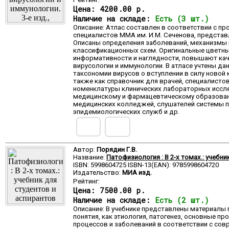
Цена:
4200.00 р.
Наличие на складе:
Есть (3 шт.)
Описание: Атлас составлен в соответствии с п
специалистов ММА им. И.М. Сеченова, представ
Описаны определения заболеваний, механизмы п
классификационных схем. Оригинальные цветны
информативности и наглядности, повышают кач
вирусологии и иммунологии. В атласе учтены данн
таксономии вирусов о вступлении в силу новой 
также как справочник для врачей, специалисто
номенклатуры клинических лабораторных иссле
медицинскому и фармацевтическому образовани
медицинских колледжей, слушателей системы п
эпидемиологических служб и др.
Автор:
Порядин Г.В.
Название:
Патофизиология : В 2-х томах.: учеб
ISBN: 5998604725 ISBN-13(EAN): 9785998604720
Издательство:
МИА изд.
Рейтинг:
Цена:
7500.00 р.
Наличие на складе:
Есть (2 шт.)
Описание: В учебнике представлены материалы
понятия, как этиология, патогенез, основные п
процессов и заболеваний в соответствии с со