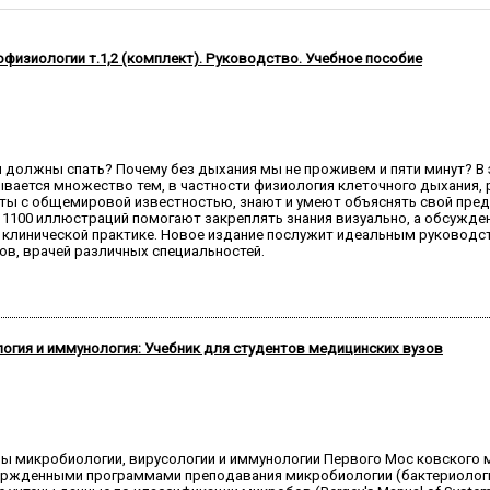
физиологии т.1,2 (комплект). Руководство. Учебное пособие
должны спать? Почему без дыхания мы не проживем и пяти минут? В это
ывается множество тем, в частности физиология клеточного дыхания, 
рты с общемировой известностью, знают и умеют объяснять свой пред
 1100 иллюстраций помогают закреплять знания визуально, а обсужд
клинической практике. Новое издание послужит идеальным руководст
ов, врачей различных специальностей.
огия и иммунология: Учебник для студентов медицинских вузов
ы микробиологии, вирусологии и иммунологии Первого Мос ковского м
ержденными программами преподавания микробиологии (бактериологии