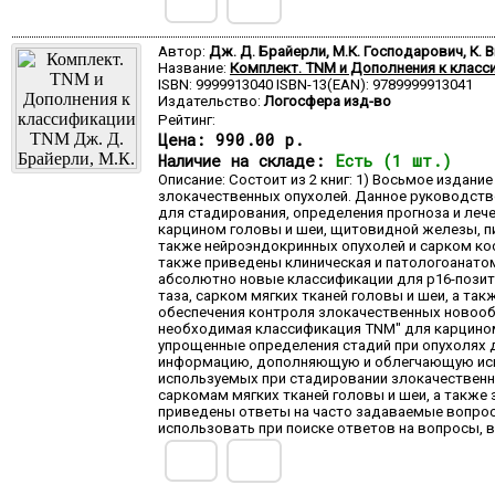
Автор:
Дж. Д. Брайерли, М.К. Господарович, К. 
Название:
Комплект. TNM и Дополнения к клас
ISBN: 9999913040 ISBN-13(EAN): 9789999913041
Издательство:
Логосфера изд-во
Рейтинг:
Цена:
990.00 р.
Наличие на складе:
Есть (1 шт.)
Описание: Состоит из 2 книг: 1) Восьмое изда
злокачественных опухолей. Данное руководство,
для стадирования, определения прогноза и леч
карцином головы и шеи, щитовидной железы, пищ
также нейроэндокринных опухолей и сарком кос
также приведены клиническая и патологоанатом
абсолютно новые классификации для p16-позит
таза, сарком мягких тканей головы и шеи, а т
обеспечения контроля злокачественных новооб
необходимая классификация TNM" для карцином
упрощенные определения стадий при опухолях д
информацию, дополняющую и облегчающую испол
используемых при стадировании злокачественн
саркомам мягких тканей головы и шеи, а также
приведены ответы на часто задаваемые вопрос
использовать при поиске ответов на вопросы, 