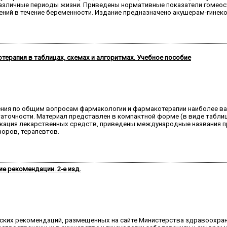
различные периоды жизни. Приведены нормативные показатели гомеос
ений в течение беременности. Издание предназначено акушерам-гинек
ерапия в таблицах, схемах и алгоритмах. Учебное пособие
ения по общим вопросам фармакологии и фармакотерапии наиболее в
таточности. Материал представлен в компактной форме (в виде табли
кация лекарственных средств, приведены международные названия пр
оров, терапевтов.
е рекомендации. 2-е изд.
ческих рекомендаций, размещенных на сайте Министерства здравоохра