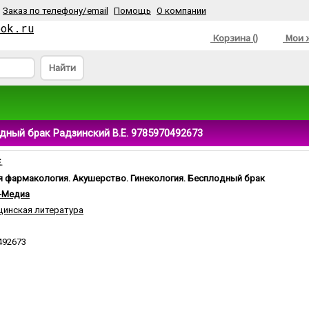
Заказ по телефону/email
Помощь
О компании
ook.ru
Корзина ()
Мои ж
Найти
дный брак Радзинский В.Е. 9785970492673
.
я фармакология. Акушерство. Гинекология. Бесплодный брак
-Медиа
инская литература
492673