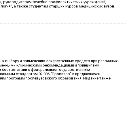
ки, руководителям лечебно-профилактических учреждений,
огия", а также студентам старших курсов медицинских вузов.
ы к выбору и применению лекарственных средств при различных
ременными клиническими рекомендациями и принципами
 в соответствии с федеральным государственным
нальным стандартом 02.006 “Провизор” и предназначен
елям программ послевузовского образования. Издание также