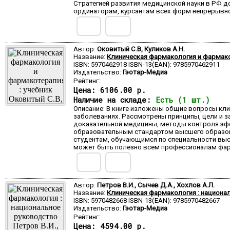
Стратегией развития медицинской науки в РФ д
ординаторам, курсантам всех форм непрерывног
Автор:
Оковитый С.В, Куликов А.Н.
Название:
Клиническая фармакология и фармако
ISBN: 5970462918 ISBN-13(EAN): 9785970462911
Издательство:
Гэотар-Медиа
Рейтинг:
Цена:
6106.00 р.
Наличие на складе:
Есть (1 шт.)
Описание: В книге изложены общие вопросы кл
заболеваниях. Рассмотрены принципы, цели и 
доказательной медицины, методы контроля эфф
образовательным стандартом высшего образован
студентам, обучающимся по специальности выс
может быть полезно всем профессионалам фар
Автор:
Петров В.И., Сычев Д.А., Хохлов А.Л.
Название:
Клиническая фармакология : национа
ISBN: 5970482668 ISBN-13(EAN): 9785970482667
Издательство:
Гэотар-Медиа
Рейтинг:
Цена:
4594.00 р.