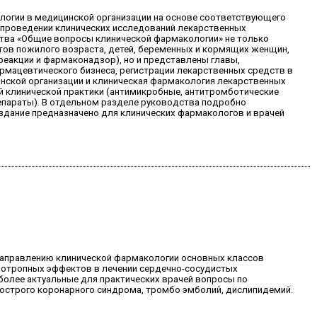
логии в медицинской организации на основе соответствующего
 проведении клинических исследований лекарственных
дства «Общие вопросы клинической фармакологии» не только
тов пожилого возраста, детей, беременных и кормящих женщин,
акции и фармаконадзор), но и представлены главы,
мацевтического бизнеса, регистрации лекарственных средств в
нской организации и клиническая фармакология лекарственных
й клинической практики (антимикробные, антитромботические
епараты). В отдельном разделе руководства подробно
здание предназначено для клинических фармакологов и врачей
 направлению клинической фармакологии основных классов
йотропных эффектов в лечении сердечно-сосудистых
более актуальные для практических врачей вопросы по
 острого коронарного синдрома, тромбо эмболий, дислипидемий.