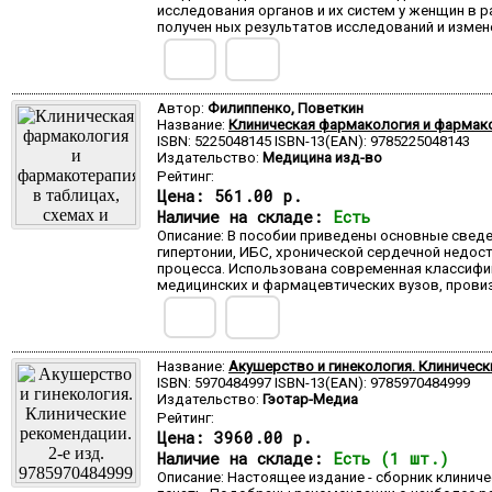
исследования органов и их систем у женщин в 
получен ных результатов исследований и измен
Автор:
Филиппенко, Поветкин
Название:
Клиническая фармакология и фармакот
ISBN: 5225048145 ISBN-13(EAN): 9785225048143
Издательство:
Медицина изд-во
Рейтинг:
Цена:
561.00 р.
Наличие на складе:
Есть
Описание: В пособии приведены основные свед
гипертонии, ИБС, хронической сердечной недос
процесса. Использована современная классифи
медицинских и фармацевтических вузов, провиз
Название:
Акушерство и гинекология. Клинически
ISBN: 5970484997 ISBN-13(EAN): 9785970484999
Издательство:
Гэотар-Медиа
Рейтинг:
Цена:
3960.00 р.
Наличие на складе:
Есть (1 шт.)
Описание: Настоящее издание - сборник клини