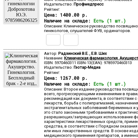
Издательство:
Профмедпресс
Рейтинг:
Цена:
1400.00 р.
Наличие на складе:
Есть (1 шт.)
Описание: Клиническое руководство посвящено
гинекологов, слушателей ФУВ, ординаторов.
Автор:
Радзинский В.Е. , Е.В. Ших
Название:
Клиническая фармакология. Акушерство
ISBN: 5970460311 ISBN-13(EAN): 9785970460313
Издательство:
Гэотар-Медиа
Рейтинг:
Цена:
1267.00 р.
Наличие на складе:
Есть (1 шт.)
Описание: Второе издание руководства посвящ
всего, прогрессирующими изменениями в правил
рекомендаций как документа, в соответствии 
лекарств, борьба с полипрагмазией, назначен
экстрагенитальных заболеваний беременных и у
это стало законными требованиями к практичес
разрешающих/запрещающих использование фарма
характеристики лекарственных средств, приме
средства, в соответствии с Порядком оказани
или иных лекарственных средств. В основе изд
медицинского применения препаратов, а именн