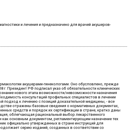
гностики и лечения и предназначено для врачей акушеров-
рмакологии акушерами-гинекологами. Оно обусловлено, прежде
8 г. Президент РФ подписал указ об обязательности клинических
сознание нового этапа возможности/невозможности назначения
обходимость консультаций профильных специалистов в лечении
й подход к лечению с позиций доказательной медицины, - все
оводстве отражены базовые сведения о нормативных документах,
ных средств и порядок их сертификации в стране, кратко даны
мация, облегчающая рациональный выбор лекарственного
и как основным документом, регламентирующим назначение тех
чник официально утвержденных в стране инструкций для
родолжает серию изданий, созданных в соответствии со