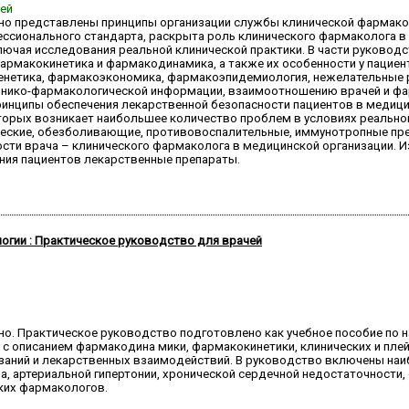
ней
но представлены принципы организации службы клинической фармако
ссионального стандарта, раскрыта роль клинического фармаколога в
включая исследования реальной клинической практики. В части руково
армакокинетика и фармакодинамика, а также их особенности у пациен
етика, фармакоэкономика, фармакоэпидемиология, нежелательные ре
инико-фармакологической информации, взаимоотношению врачей и фар
ринципы обеспечения лекарственной безопасности пациентов в медици
оторых возникает наибольшее количество проблем в условиях реально
ческие, обезболивающие, противовоспалительные, иммунотропные пр
сти врача – клинического фармаколога в медицинской организации. И
ния пациентов лекарственные препараты.
огии : Практическое руководство для врачей
ено. Практическое руководство подготовлено как учебное пособие по
с описанием фармакодина мики, фармакокинетики, клинических и пле
азаний и лекарственных взаимодействий. В руководство включены наи
, артериальной гипертонии, хронической сердечной недостаточности,
ских фармакологов.