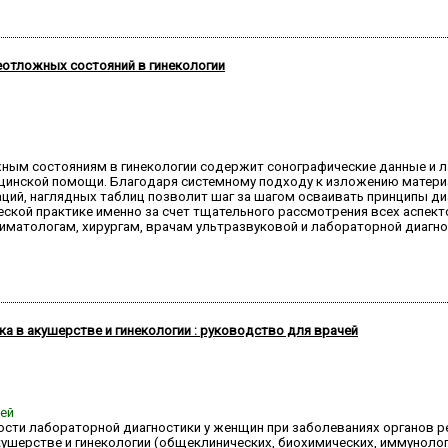
еотложных состояний в гинекологии
жным состояниям в гинекологии содержит сонографические данные и л
дицинской помощи. Благодаря системному подходу к изложению матери
ций, наглядных таблиц позволит шаг за шагом осваивать принципы д
еской практике именно за счет тщательного рассмотрения всех аспект
ниматологам, хирургам, врачам ультразвуковой и лабораторной диагн
а в акушерстве и гинекологии : руководство для врачей
ней
ости лабораторной диагностики у женщин при заболеваниях органов 
ушерстве и гинекологии (общеклинических, биохимических, иммунолог