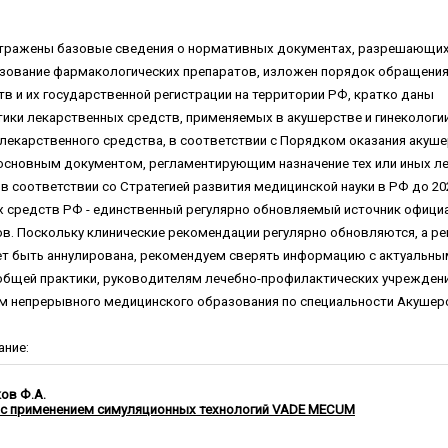
 отражены базовые сведения о нормативных документах, разрешающи
ование фармакологических препаратов, изложен порядок обращени
в и их государственной регистрации на территории РФ, кратко даны
ики лекарственных средств, применяемых в акушерстве и гинекологи
екарственного средства, в соответствии с Порядком оказания акуше
основным документом, регламентирующим назначение тех или иных л
в соответствии со Стратегией развития медицинской науки в РФ до 2025
х средств РФ - единственный регулярно обновляемый источник офици
в. Поскольку клинические рекомендации регулярно обновляются, а ре
т быть аннулирована, рекомендуем сверять информацию с актуальн
общей практики, руководителям лечебно-профилактических учреждений
 непрерывного медицинского образования по специальности Акушерст
ание:
ков Ф.А.
у с применением симуляционных технологий VADE MECUM