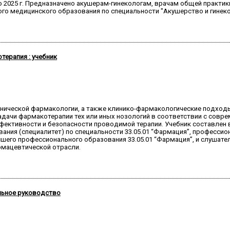
о 2025 г. Предназначено акушерам-гинекологам, врачам общей практи
о медицинского образования по специальности "Акушерство и гинекол
терапия : учебник
инической фармакологии, а также клинико-фармакологические подход
задачи фармакотерапии тех или иных нозологий в соответствии с сов
ективности и безопасности проводимой терапии. Учебник составлен
ия (специалитет) по специальности 33.05.01 “Фармация”, профессио
шего профессионального образования 33.05.01 “Фармация”, и слушат
мацевтической отрасли.
льное руководство