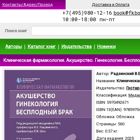
Контакты/Адрес/Проезд
Доставка и Оплата
+7(495)980-12-16
book@fkb
10:00-18:00 пн-пт
Поиск книг
|
|
|
Авторы
Каталог книг
Издательства
Новинки
Клиническая фармакология. Акушерство. Гинекология. Беспло
Автор:
Радзинский В.Е
Название:
Клиническа
Издательство:
Гэотар
Классификация:
Медиц
ISBN: 5970492671
ISBN-13(EAN): 9785970
Обложка: Обложка
Страницы: 560
Вес: 0.57 кг.
Дата издания: 2025