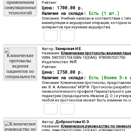
Рейтинг:
Цена:
1700.00 р.
Наличие на складе:
Есть (1 шт.)
Описание: Учебник написан в соответствии с т
манипуляции и акушерские операции, которые н
аспирантов при изучении акушерства
Автор:
Зазерская И.Е.
Название:
Клинические протоколы ведения пацие
ISBN: 5907201754 ISBN-13(EAN): 9785907201750
Издательство:
Н-Л
Рейтинг:
Цена:
2750.00 р.
Наличие на складе:
Есть (более 3-х 
Описание: Клинические протоколы, представле
им. В. А. Алмазова" МЗРФ. Протоколы разрабо
гинекологического профиля Перинатального це
педиатрии (председатель Иванов Д. О.) и утвер
любой из протоколов может быть изменен по со
Автор:
Доброхотова Ю.Э.
Название:
Клиническое руководство по гинекол
ISBN: 5986206320 ISBN-13(EAN): 9785986206325