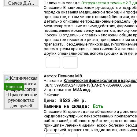
Наличие на складе:
Отгружается в течение 2-7 д
Описание: В национальном руководстве подроб
порядка оказания медицинской помощи и профе
препаратов, в том числе с позиций биоэтики, 
детально описаны ее традиционные разделы (ф
межлекарственные взаимодействия, фармакоген
посвященные комплаенсу пациентов, поиску кл
России. В отдельных главах изложены общие п
препаратов высокого риска, при применении к
препараты, сердечные гликозиды, гипогликеми
рассмотрены принципы практической деятельно
других специальностей, использующих для лече
Автор:
Леонова М.В.
Название:
Клиническая фармакология в кардиол
ISBN: 5998605624 ISBN-13(EAN): 9785998605628
Новинка
Издательство:
МИА изд.
Рейтинг:
Цена:
3533.00 р.
Наличие на складе:
Есть
Описание: Второе издание обновлено и дополн
кардиоваскулярных лекарственных препаратов 
заболеваний, побочного действия, противопок
принципам лечения ишемической болезни сердца
Для врачей-терапевтов, кардиологов, клиниче