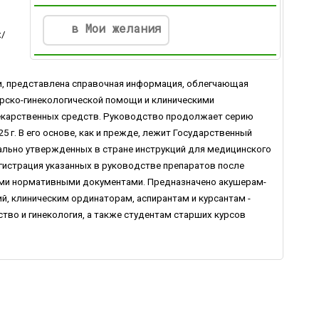
в Мои желания
х/
я
и, представлена справочная информация, облегчающая
рско-гинекологической помощи и клиническими
екарственных средств. Руководство продолжает серию
 г. В его основе, как и прежде, лежит Государственный
ально утвержденных в стране инструкций для медицинского
гистрация указанных в руководстве препаратов после
ыми нормативными документами. Предназначено акушерам-
, клиническим ординаторам, аспирантам и курсантам -
во и гинекология, а также студентам старших курсов