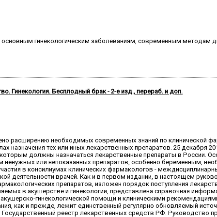
 основным гинекологическим заболеваниям, современным методам диа
. Гинекология. Бесплодный брак - 2-е изд., перераб. и доп.
ено расширению необходимых современных знаний по клинической фа
ах назначения тех или иных лекарственных препаратов. 25 декабря 201
с которым должны назначаться лекарственные препараты в России. О
ием ненужных или непоказанных препаратов, особенно беременным, не
частия в консилиумах клинических фармакологов - междисциплинарны
кой деятельности врачей. Как и в первом издании, в настоящем рук
кологических препаратов, изложен порядок поступления лекарствен
няемых в акушерстве и гинекологии, представлена справочная инфор
я акушерско-гинекологической помощи и клиническими рекомендациям
ания, как и прежде, лежит единственный регулярно обновляемый исто
о Государственный реестр лекарственных средств РФ. Руководство п