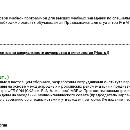
иповой учебной программой для высших учебных заведений по специаль
еобходимо освоить обучающимся. Предназначен для студентов IV и VI 
нтов по специальности акушерство и гинекология (Часть I)
шт.)
нные в настоящем сборнике, разработаны сотрудниками Института пер
таны на основе международных и российских рекомендаций и предназн
нтра ФГБУ "ФЦСКЭ им. В. А. Алмазова" МЗРФ. Протоколы рассмотрены
ждены на заседании Научно-клинического совета (председатель Карпен
гласованию со специалистами и утвержден повторно. 3-е издание, пе
огии