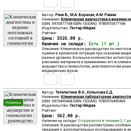
Автор:
Ризк Б., М.А. Борахая, А.М. Рамзи
Название:
Клиническая диагностика и ведение н
ISBN: 5970477168 ISBN-13(EAN): 9785970477168
Издательство:
Гэотар-Медиа
Рейтинг:
Цена:
3326.00 р.
Наличие на складе:
Есть (1 шт.)
Описание: Клиническое руководство по неотло
оценки в кризисной ситуации при оказании ме
разных уровнях. Большое количество иллюстра
усвоению материала и применению его в клинич
акушерства и гинекологии, анестезиологам-реа
медицинских вузов.
Автор:
Тетелютина Ф.К., Копысова Е.Д.
Название:
Клиническая лабораторная диагностик
ISBN: 5970495468 ISBN-13(EAN): 9785970495469
Новинка
Издательство:
Гэотар-Медиа
Рейтинг:
Цена:
562.00 р.
Наличие на складе:
Отгружается в течение 2-7 д
Описание: В руководстве рассмотрены особенн
сведения о дополнительных исследованиях в ак