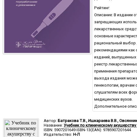
Рейтинг:
Описание: В издании
запрещающих использ
лекарственных средст
основные характерист
рациональный выбор л
рекомендациями как 
изданий, выпущенных 
реестр лекарственны
применения препарато
выхода издания може
гинекологам, врачам 
слушателям всех форм
медицинских вузов.
Дополнительное опис
Автор:
Батракова Т.В., Ишкараева В.В., Овсянни
Название:
Учебник по клиническому акушерств
ISBN: 5907201649 ISBN-13(EAN): 9785907201644
Издательство:
Н-Л