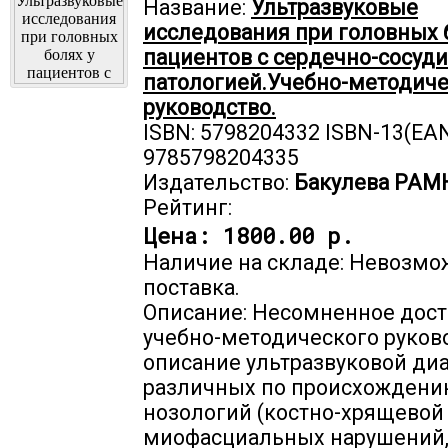
Название:
Ультразвуковые
исследования при головных 
пациентов с сердечно-сосуд
патологией.Учебно-методич
руководство.
ISBN: 5798204332 ISBN-13(EAN
9785798204335
Издательство:
Бакулева РАМ
Рейтинг:
Цена:
1800.00 р.
Наличие на складе: Невозмо
поставка.
Описание: Несомненное дост
учебно-методического руково
описание ультразвуковой ди
различных по происхожден
нозологий (костно-хрящевой 
миофасциальных нарушений,