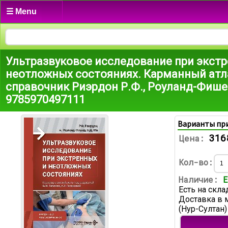
☰ Menu
Ультразвуковое исследование при экстр
неотложных состояниях. Карманный атл
справочник Риэрдон Р.Ф., Роуланд-Фишер
9785970497111
Варианты пр
316
Цена:
Кол-во:
Наличие:
Е
Есть на скла
Доставка в 
(Нур-Султан)