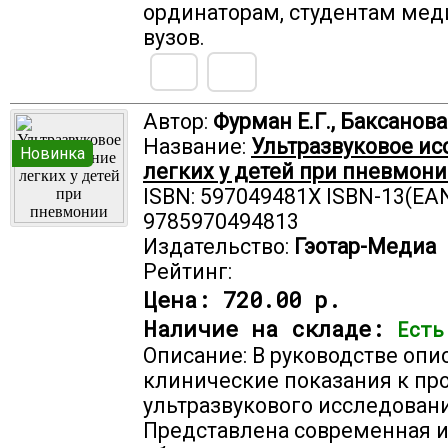
ординаторам, студентам ме
вузов.
Автор:
Фурман Е.Г., Баксанова
Название:
Ультразвуковое и
Новинка
легких у детей при пневмон
ISBN: 597049481X ISBN-13(EAN
9785970494813
Издательство:
Гэотар-Медиа
Рейтинг:
Цена:
720.00 р.
Наличие на складе:
Есть
Описание: В руководстве опи
клинические показания к п
ультразвукового исследовани
Представлена современная 