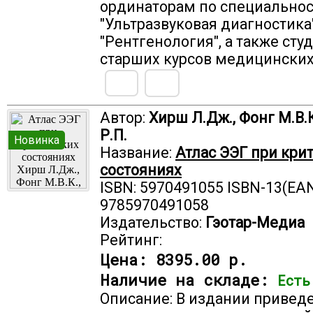
ординаторам по специально
"Ультразвуковая диагностика
"Рентгенология", а также сту
старших курсов медицинских
Автор:
Хирш Л.Дж., Фонг М.В.
Р.П.
Новинка
Название:
Атлас ЭЭГ при кри
состояниях
ISBN: 5970491055 ISBN-13(EAN
9785970491058
Издательство:
Гэотар-Медиа
Рейтинг:
Цена:
8395.00 р.
Наличие на складе:
Есть
Описание: В издании привед