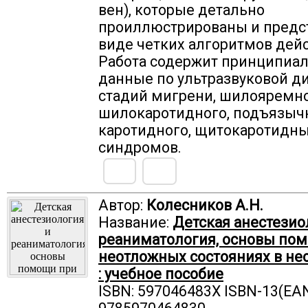
вен), которые детально
проиллюстрированы и предс
виде четких алгоритмов дейс
Работа содержит принципиа
данные по ультразвуковой д
стадий мигрени, шилояремно
шилокаротидного, подъязыч
каротидного, щитокаротидн
синдромов.
Автор:
Колесников А.Н.
Название:
Детская анестезио
реаниматология, основы по
неотложных состояниях в не
: учебное пособие
ISBN: 597046483X ISBN-13(EAN