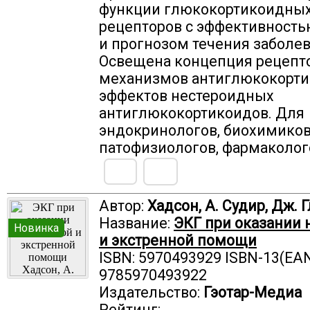
функции глюкокортикоидны
рецепторов с эффективность
и прогнозом течения заболев
Освещена концепция рецепт
механизмов антиглюкокорт
эффектов нестероидных
антиглюкокортикоидов. Для
эндокринологов, биохимиков
патофизиологов, фармаколог
Автор:
Хадсон, А. Судир, Дж. 
Название:
ЭКГ при оказании
Новинка
и экстренной помощи
ISBN: 5970493929 ISBN-13(EAN
9785970493922
Издательство:
Гэотар-Медиа
Рейтинг: