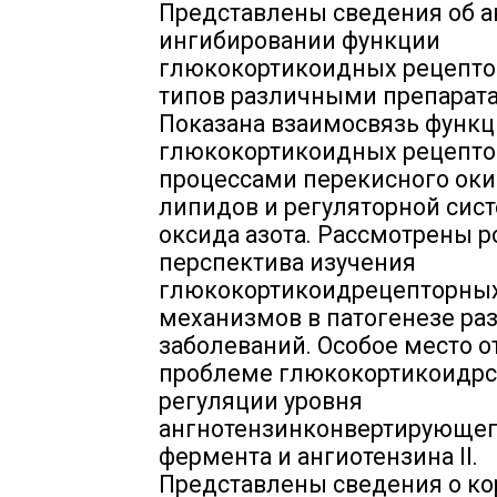
Представлены сведения об а
ингибировании функции
глюкокортикоидных рецепторов
типов различными препарат
Показана взаимосвязь функ
глюкокортикоидных рецепто
процессами перекисного ок
липидов и регуляторной сис
оксида азота. Рассмотрены р
перспектива изучения
глюкокортикоидрецепторны
механизмов в патогенезе ра
заболеваний. Особое место 
проблеме глюкокортикоидр
регуляции уровня
ангнотензинконвертирующе
фермента и ангиотензина II.
Представлены сведения о к