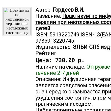
Автор:
Гордеев В.И.
Название:
Практикум по инф
терапии при неотложных сос
детей
ISBN: 5913220749 ISBN-13(EAN
9785913220745
Издательство:
ЭЛБИ-СПб изд
Рейтинг:
Цена:
730.00 р.
Наличие на складе:
Отгружае
течение 2-7 дней
Описание: Инфузионная тера
является средством спасения
она нередко оказывается пр
ухудшения состояния, в том ч
трагическим исходом.
Неблагоприятные последств