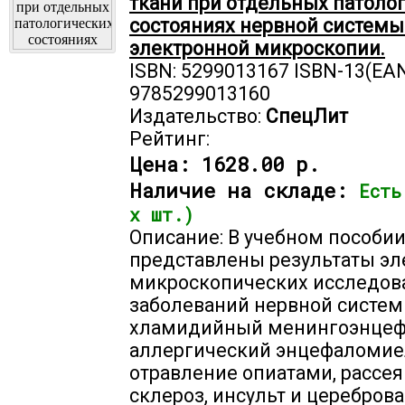
ткани при отдельных патоло
состояниях нервной системы.
электронной микроскопии.
ISBN: 5299013167 ISBN-13(EAN
9785299013160
Издательство:
СпецЛит
Рейтинг:
Цена:
1628.00 р.
Наличие на складе:
Есть
х шт.)
Описание: В учебном пособи
представлены результаты эл
микроскопических исследов
заболеваний нервной систем
хламидийный менингоэнцеф
аллергический энцефаломие
отравление опиатами, рассе
склероз, инсульт и церебров