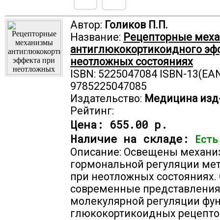
Автор:
Голиков П.П.
Название:
Рецепторные мех
антиглюкокортикоидного эф
неотложных состояниях
ISBN: 5225047084 ISBN-13(EAN
9785225047085
Издательство:
Медицина изд
Рейтинг:
Цена:
655.00 р.
Наличие на складе:
Есть
Описание: Освещены механ
гормональной регуляции ме
при неотложных состояниях
современные представления
молекулярной регуляции фу
глюкокортикоидных рецепто