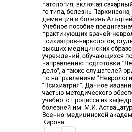
патология, включая сахарный
го типа, болезнь Паркинсона,
деменция и болезнь Альцге
Учебное пособие преднгазна
практикующих врачей-неврол
психиатров-наркологов, студ
высших медицинских образо
учреждений, обучающихся п
направлению подготовки "Л
дело", а также слушателей о
по направлениям "Неврологи
"Психиатрия". Данное издани
частью методического обес
учебного процесса на кафед
болезней им. М.И. Аствацату
Военно-медицинской академи
Кирова.