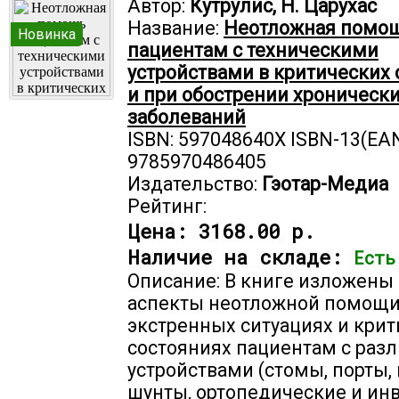
Автор:
Кутрулис, Н. Царухас
Название:
Неотложная помо
Новинка
пациентам с техническими
устройствами в критических 
и при обострении хроническ
заболеваний
ISBN: 597048640X ISBN-13(EAN
9785970486405
Издательство:
Гэотар-Медиа
Рейтинг:
Цена:
3168.00 р.
Наличие на складе:
Есть
Описание: В книге изложен
аспекты неотложной помощи
экстренных ситуациях и кри
состояниях пациентам с ра
устройствами (стомы, порты, 
шунты, ортопедические и ин