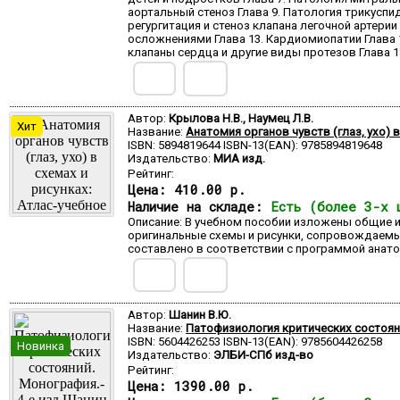
аортальный стеноз Глава 9. Патология трикуспи
регургитация и стеноз клапана легочной артери
осложнениями Глава 13. Кардиомиопатии Глава 1
клапаны сердца и другие виды протезов Глава 
Автор:
Крылова Н.В., Наумец Л.В.
Хит
Название:
Анатомия органов чувств (глаз, ухо) 
ISBN: 5894819644 ISBN-13(EAN): 9785894819648
Издательство:
МИА изд.
Рейтинг:
Цена:
410.00 р.
Наличие на складе:
Есть (более 3-х 
Описание: В учебном пособии изложены общие 
оригинальные схемы и рисунки, сопровождаемые
составлено в соответствии с программой анато
Автор:
Шанин В.Ю.
Название:
Патофизиология критических состояни
ISBN: 5604426253 ISBN-13(EAN): 9785604426258
Новинка
Издательство:
ЭЛБИ-СПб изд-во
Рейтинг:
Цена:
1390.00 р.