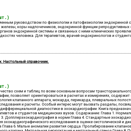
шт.)
менным руководством по физиологии и патофизиологии эндокринной с
й железы, коры надпочечников, эндокринной функции репродуктивных
рганов эндокринной системы и связанных с ними клинических проявле
дкостях человека. Для терапевтов, врачей-эндокринологов и студент
х. Настольный справочник.
шт.)
ичество схем и таблиц по всем основным вопросам трансторакальног
афии, позволяет ориентироваться в расчетах и измерениях, содерж
ология клапанного аппарата, мокарда, перикарда, плевральных полост
следования и расчеты. Особый интерес могут вызвать разделы, посв
 дифференциальной диагностике в эхокардиографии. Книга предназнач
апевтов и студентов медицинских вузов. Содержание: Глава 1. Нормал
 3. Допплерэхокардиография в норме Глава 4. Стандартные эхокарди
ия эхокардиографического исследования в оценке систолической и ди
 Глава 6. Малые аномалии развития сердца. Пролабирование клапано
ного клапана. Митральная регургитация и митральный стеноз Глава 8. П