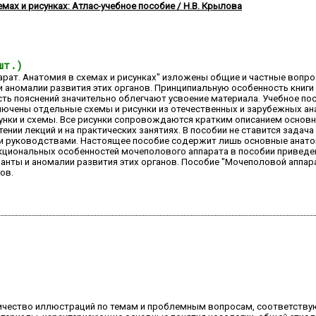
мах и рисунках: Атлас-учебное пособие / Н.В. Крылова
шт.)
арат. Анатомия в схемах и рисунках" изложены общие и частные вопр
и аномалии развития этих органов. Принципиальную особенность кни
ть пояснений значительно облегчают усвоение материала. Учебное по
лючены отдельные схемы и рисунки из отечественных и зарубежных ана
унки и схемы. Все рисунки сопровождаются кратким описанием основ
ии лекций и на практических занятиях. В пособии не ставится задача
и руководствами. Настоящее пособие содержит лишь основные анатоми
циональных особенностей мочеполового аппарата в пособии приведе
нты и аномалии развития этих органов. Пособие "Мочеполовой аппарат
ов.
оличество иллюстраций по темам и проблемным вопросам, соответст