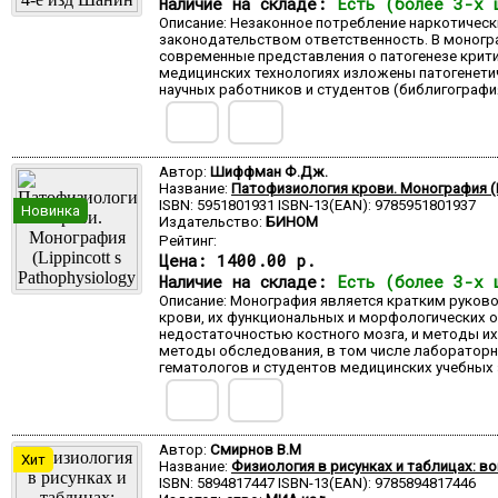
Наличие на складе:
Есть (более 3-х 
Описание: Незаконное потребление наркотическ
законодательством ответственность. В моног
современные представления о патогенезе крити
медицинских технологиях изложены патогенети
научных работников и студентов (библигография
Автор:
Шиффман Ф.Дж.
Название:
Патофизиология крови. Монография (Li
ISBN: 5951801931 ISBN-13(EAN): 9785951801937
Новинка
Издательство:
БИНОМ
Рейтинг:
Цена:
1400.00 р.
Наличие на складе:
Есть (более 3-х 
Описание: Монография является кратким руков
крови, их функциональных и морфологических 
недостаточностью костного мозга, и методы их
методы обследования, в том числе лабораторны
гематологов и студентов медицинских учебных 
Автор:
Смирнов В.М
Хит
Название:
Физиология в рисунках и таблицах: во
ISBN: 5894817447 ISBN-13(EAN): 9785894817446