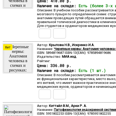
Цена:
410.00 р.
Наличие на складе:
Есть (более 3-х 
Описание: В учебном пособии рассматривается 
мозгового пузыря по определенной схеме: стру
анатомии проводящих путей обращается внимани
правильной топической диагностики в клиничес
Для студентов и ординаторов медицинских вуз
Автор:
Крылова Н.В., Искренко И.А.
Хит
Название:
Черепные нервы: Анатомия человека в
ISBN: 5894819687 ISBN-13(EAN): 9785894819686
Издательство:
МИА изд.
Рейтинг:
Цена:
336.00 р.
Наличие на складе:
Есть (1 шт.)
Описание: В пособии рассматривается анатомия
их функциональная характеристика, место выход
его ветвей, что имеет важное практическое зн
медицинских вузов, ординаторов и начинающих
Автор:
Кеттайл В.М., Арки Р. А.
Название:
Патофизиология эндокринной системы. 
ISBN: 5951802253 ISBN-13(EAN): 9785951802255