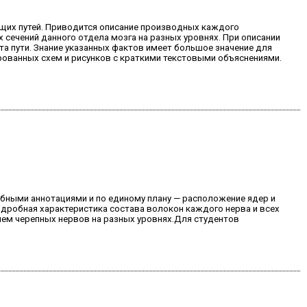
ящих путей. Приводится описание производных каждого
 сечений данного отдела мозга на разных уровнях. При описании
а пути. Знание указанных фактов имеет большое значение для
рованных схем и рисунков с краткими текстовыми объяснениями.
обными аннотациями и по единому плану — расположение ядер и
подробная характеристика состава волокон каждого нерва и всех
ием черепных нервов на разных уровнях.Для студентов