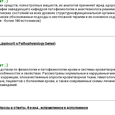
шт.)
их средств, психотропных веществ, их аналогов причиняет вред здор
рафии заведующего кафедрой патофизиологии и анестезиолога-реаним
ческих состояний на всех уровнях структурно­функциональной организ
чески обоснованные подходы к неотложной терапии и ее основное сод
 - более 180 источников).
ppincott s Pathophysiology Series)
шт.)
одством по физиологии и патофизиологии крови и системы кроветворе
особенностях и свойствах. Рассмотрены нормальные и нарушенные мех
 коррекции; злокачественные опухоли кроветворной ткани; гематолог
е, пациентов с болезнями крови, а также современные схемы лечения
заведений.
просы и ответы, 4-е изд., исправленное и дополненное