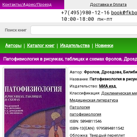
Контакты/Адрес/Проезд
Доставка и Оплата
+7(495)980-12-16
book@fkb
10:00-18:00 пн-пт
Поиск книг
|
|
|
Авторы
Каталог книг
Издательства
Новинки
Патофизиология в рисунках, таблицах и схемах Фролов, Дроз
Автор:
Фролов, Дроздова, Билиб
Название:
Патофизиология в рисун
Издательство:
МИА изд.
Классификация:
Доклиническая м
Медицинская литература
Патология
патофизиология
ISBN: 5894811546
ISBN-13(EAN): 9795894811542
Обложка: Твердый переплет