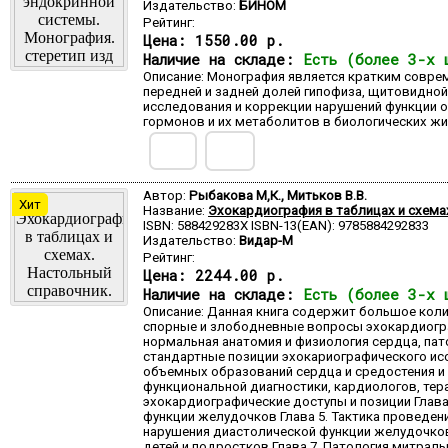
Издательство:
БИНОМ
Рейтинг:
Цена:
1550.00 р.
Наличие на складе:
Есть (более 3-х 
Описание: Монография является кратким совре
передней и задней долей гипофиза, щитовидно
исследования и коррекции нарушений функции о
гормонов и их метаболитов в биологических жи
Автор:
Рыбакова М,К., Митьков В.В.
Хит
Название:
Эхокардиография в таблицах и схема
ISBN: 588429283X ISBN-13(EAN): 9785884292833
Издательство:
Видар-М
Рейтинг:
Цена:
2244.00 р.
Наличие на складе:
Есть (более 3-х 
Описание: Данная книга содержит большое кол
спорные и злободневные вопросы эхокардиогр
нормальная анатомия и физиология сердца, пат
стандартные позиции эхокариографического ис
объемных образований сердца и средостения и
функциональной диагностики, кардиологов, тер
эхокардиографические доступы и позиции Глава
функции желудочков Глава 5. Тактика проведен
нарушения диастолической функции желудочков
детей и подростков Глава 7. Патология митраль