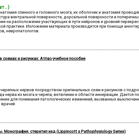
шт.)
анатомия спинного и головного мозга, их оболочек и анатомия провод
ктура вентральной поверхности, дорсальной поверхности и поперечных
е на расположение участвующих в пути нейронов и уровней перекрест
кой практике. Изложение материала производится при помощи анноти
ов, невропатологов.
 схемах и рисунках: Атлас-учебное пособие
 черепных нервов посредством оригинальных схем и рисунков с подр
а нерва из мозга и черепа, ветвление и области иннервации. Дается 
ачение для понимания патологических изменений, вызванных выключен
 врачей.
Монография. стеретип изд (Lippincott s Pathophysiology Series)