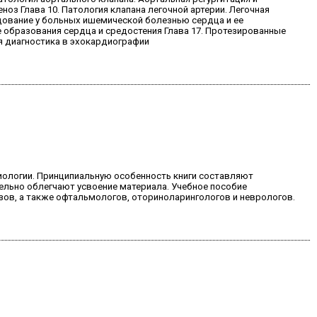
ноз Глава 10. Патология клапана легочной артерии. Легочная
ледование у больных ишемической болезнью сердца и ее
е образования сердца и средостения Глава 17. Протезированные
я диагностика в эхокардиографии
иологии. Принципиальную особенность книги составляют
ельно облегчают усвоение материала. Учебное пособие
зов, а также офтальмологов, оториноларингологов и неврологов.