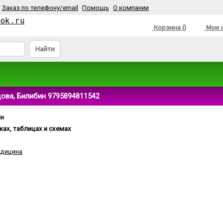
Заказ по телефону/email
Помощь
О компании
ook.ru
Корзина ()
Мои ж
Найти
дова, Билибин 9795894811542
ин
ках, таблицах и схемах
едицина