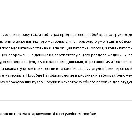
изиология в рисунках и таблицах представляет собой краткое руково
влены в виде наглядного материала, что позволило уменьшить объем 
последовательности - вначале общая патофизиология, затем - патофиз
ющих современные данные из соответствующего раздела медицины, з
 уравновешены фундаментальными данными, отражающими классическ
написана с учетом психологии восприятия знаний студентами - кратко 
ие материала. Пособие Патофизиология в рисунках и таблицах реком
у образованию вузов России в качестве учебного пособия для студе
ловека в схемах и рисунках: Атлас-учебное пособие