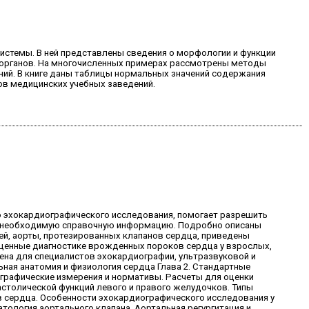
истемы. В ней представлены сведения о морфологии и функции
 органов. На многочисленных примерах рассмотрены методы
ний. В книге даны таблицы нормальных значений содержания
ов медицинских учебных заведений.
о эхокардиографического исследования, помогает разрешить
ит необходимую справочную информацию. Подробно описаны
ей, аорты, протезированных клапанов сердца, приведены
ященные диагностике врожденных пороков сердца у взрослых,
ена для специалистов эхокардиографии, ультразвуковой и
ьная анатомия и физиология сердца Глава 2. Стандартные
ографические измерения и нормативы. Расчеты для оценки
астолической функций левого и правого желудочков. Типы
в сердца. Особенности эхокардиографического исследования у
атология аортального клапана. Аортальная регургитация и