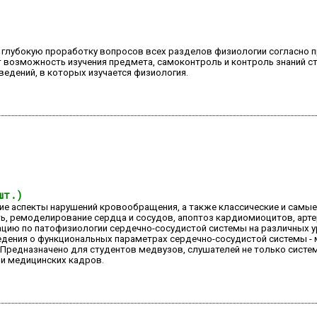
 глубокую проработку вопросов всех разделов физиологии согласно 
т возможность изучения предмета, самоконтроль и контроль знаний с
ведений, в которых изучается физиология.
шт.)
ие аспекты нарушений кровообращения, а также классические и самы
ь, ремоделирование сердца и сосудов, апоптоз кардиомиоцитов, арте
ию по патофизиологии сердечно-сосудистой системы на различных ур
ения о функциональных параметрах сердечно-сосудистой системы - 
Предназначено для студентов медвузов, слушателей не только систем
и медицинских кадров.