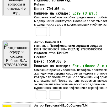
Издательство:
МИА изд.
Рейтинг:
Цена:
704.00 р.
Наличие на складе:
Есть (3 шт.)
Описание: Учебное пособие представляет собой
медицинских институтов. Пособие обеспечивае
медицинских вузов и других высших учебных за
Автор:
Войнов В.А.
Название:
Патофизиология сердца и сосудов
ISBN: 5951806909 ISBN-13(EAN): 9785951806901
Издательство:
БИНОМ
Рейтинг:
Цена:
1550.00 р.
Наличие на складе:
Есть (более 3-х 
Описание: Кратко изложены патофизиологическ
желудочков сердца, сердечная недостаточност
которые позволяют лучше воспринять информац
молекулярный. Представлены современные свед
экспериментально-клинических исследованиях. 
курсов повышения квалификации и сертификаци
Автор:
Крылова Н.В., Соболева Т.М.