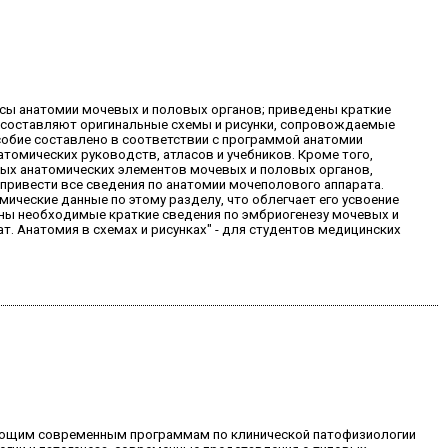
осы анатомии мочевых и половых органов; приведены краткие
ги составляют оригинальные схемы и рисунки, сопровождаемые
собие составлено в соответствии с программой анатомии
томических руководств, атласов и учебников. Кроме того,
ных анатомических элементов мочевых и половых органов,
 привести все сведения по анатомии мочеполового аппарата.
ческие данные по этому разделу, что облегчает его усвоение
ны необходимые краткие сведения по эмбриогенезу мочевых и
. Анатомия в схемах и рисунках" - для студентов медицинских
вующим современным программам по клинической патофизиологии