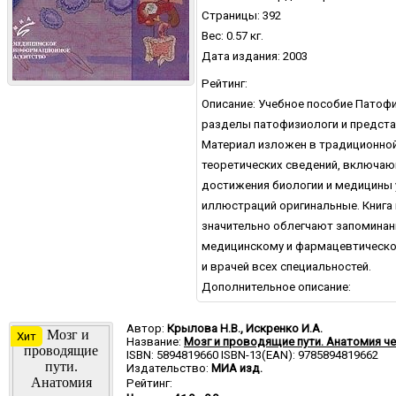
Страницы: 392
Вес: 0.57 кг.
Дата издания: 2003
Рейтинг:
Описание: Учебное пособие Патоф
разделы патофизиологи и предста
Материал изложен в традиционной 
теоретических сведений, включа
достижения биологии и медицины
иллюстраций оригинальные. Книга 
значительно облегчают запоминан
медицинскому и фармацевтическом
и врачей всех специальностей.
Дополнительное описание:
Автор:
Крылова Н.В., Искренко И.А.
Хит
Название:
Мозг и проводящие пути. Анатомия че
ISBN: 5894819660 ISBN-13(EAN): 9785894819662
Издательство:
МИА изд.
Рейтинг: