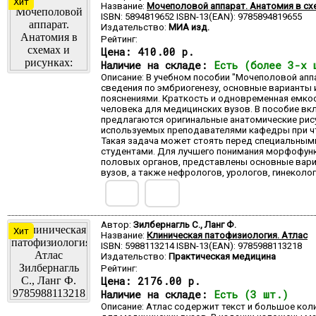
Хит
Название:
Мочеполовой аппарат. Анатомия в схе
ISBN: 5894819652 ISBN-13(EAN): 9785894819655
Издательство:
МИА изд.
Рейтинг:
Цена:
410.00 р.
Наличие на складе:
Есть (более 3-х 
Описание: В учебном пособии "Мочеполовой апп
сведения по эмбриогенезу, основные варианты 
пояснениями. Краткость и одновременная емкос
человека для медицинских вузов. В пособие вк
предлагаются оригинальные анатомические рис
используемых преподавателями кафедры при чтен
Такая задача может стоять перед специальным
студентами. Для лучшего понимания морфофунк
половых органов, представлены основные вариа
вузов, а также нефрологов, урологов, гинеколог
Автор:
Зилбернагль С., Ланг Ф.
Хит
Название:
Клиническая патофизиология. Атлас
ISBN: 5988113214 ISBN-13(EAN): 9785988113218
Издательство:
Практическая медицина
Рейтинг:
Цена:
2176.00 р.
Наличие на складе:
Есть (3 шт.)
Описание: Атлас содержит текст и большое к