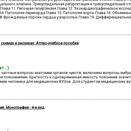
дального клапана. Трикуспидальная регургитация и трикуспидальный сте
и Глава 11. Легочная гипертензия Глава 12. Эхокардиографическое исс
4. Патология перикарда Глава 15. Патология аорты Глава 16. Объемны
18. Врожденные пороки сердца у взрослых Глава 19. Дифференциальна
в схемах и рисунках: Атлас-учебное пособие
шт.)
и частные вопросы анатомии органов чувств, включены вопросы эмбр
 пояснениями. Краткость и одновременная емкость пояснений значит
мии человека для медицинских BУЗов. Для студентов медицинских ву
й. Монография.- 4-е изд