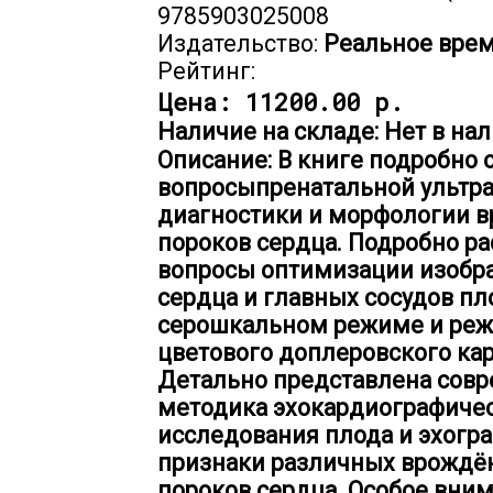
9785903025008
Издательство:
Реальное вре
Рейтинг:
Цена:
11200.00 р.
Наличие на складе: Нет в нал
Описание: В книге подробно
вопросыпренатальной ультр
диагностики и морфологии 
пороков сердца. Подробно р
вопросы оптимизации изобр
сердца и главных сосудов пл
серошкальном режиме и ре
цветового доплеровского ка
Детально представлена сов
методика эхокардиографиче
исследования плода и эхогр
признаки различных врождё
пороков сердца. Особое вни