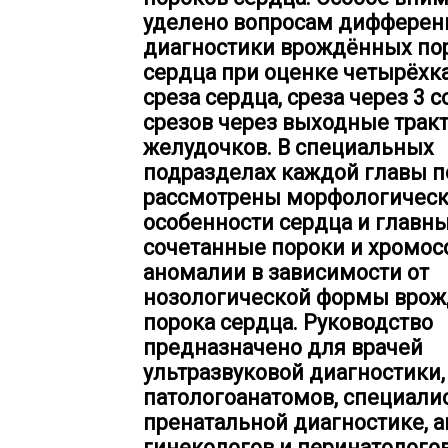
уделено вопросам дифферен
диагностики врождённых по
сердца при оценке четырёхк
среза сердца, среза через 3 с
срезов через выходные трак
желудочков. В специальных
подразделах каждой главы 
рассмотрены морфологичес
особенности сердца и главны
сочетанные пороки и хромо
аномалии в зависимости от
нозологической формы врож
порока сердца. Руководство
предназначено для врачей
ультразвуковой диагностики,
патологоанатомов, специали
пренатальной диагностике, 
гинекологов и перинатологов