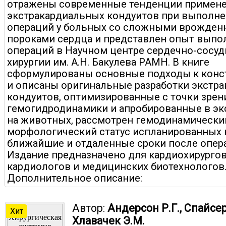
отражены современные тенденции примен
экстракардиальных кондуитов при выполн
операций у больных со сложными врожде
пороками сердца и представлен опыт выпо
операций в Научном центре сердечно-сосуд
хирургии им. А.Н. Бакулева РАМН. В книге
сформулированы основные подходы к конс
и описаны оригинальные разработки экстр
кондуитов, оптимизированные с точки зрен
гемогидродинамики и апробированные в эк
на животных, рассмотрен гемодинамически
морфологический статус испланированных 
ближайшие и отдаленные сроки после опе
Издание предназначено для кардиохирургов
кардиологов и медицинских биотехнологов
Дополнительное описание:
Автор:
Андерсон Р.Г., Спайсер 
Хит
Хлавачек Э.М.