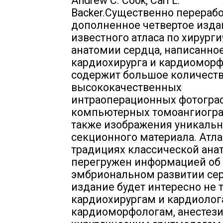
Andrew C. Cook, Carl L.
Backer.Существенно перераб
дополненное четвертое изда
известного атласа по хирург
анатомии сердца, написанно
кардиохирурга и кардиоморф
содержит большое количест
высококачественных
интраоперационных фотогра
компьютерных томоангиогра
также изображения уникальн
секционного материала. Атла
традициях классической ана
перегружен информацией об
эмбриональном развитии се
издание будет интересно не 
кардиохирургам и кардиолога
кардиоморфологам, анестези