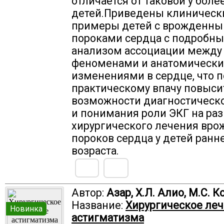
отличается от таковой у боле
детей.Приведены клиническ
примеры детей с врожденн
пороками сердца с подробн
анализом ассоциации между
феноменами и анатомическ
изменениями в сердце, что 
практическому впачу повыси
возможности диагностическо
и понимания роли ЭКГ на раз
хирургического лечения вр
пороков сердца у детей ранн
возраста.
Автор:
Азар, Х.Л. Алио, М.С. 
Название:
Хирургическое ле
Новинка
астигматизма