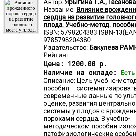
Автор:
Ярыгина Т.А., Гасанова
Название:
Влияние врожденн
сердца на развитие головног
плода. Учебно-метод. пособи
ISBN: 5798204383 ISBN-13(EAN
9785798204380
Издательство:
Бакулева РАМ
Рейтинг:
Цена:
1200.00 р.
Наличие на складе:
Есть
Описание: Цель учебно-мето
пособия – систематизироват
современные данные по уль
оценке, развития центральн
системы у плодов с врожде
пороками сердца. В учебно-
методическом пособии изл
патофизиологические особе