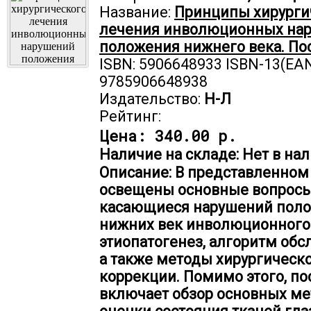
Название:
Принципы хирурги
лечения инволюционных на
положения нижнего века. По
ISBN: 5906648933 ISBN-13(EAN
9785906648938
Издательство:
Н-Л
Рейтинг:
Цена:
340.00 р.
Наличие на складе: Нет в нал
Описание: В представленном
освещены основные вопросы
касающиеся нарушений пол
нижних век инволюционного 
этиопатогенез, алгоритм обс
а также методы хирургическ
коррекции. Помимо этого, по
включает обзор основных ме