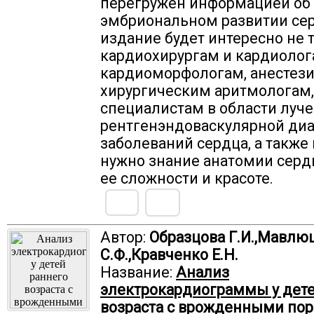
перегружен информацией об
эмбриональном развитии се
издание будет интересно не 
кардиохирургам и кардиолога
кардиоморфологам, анестези
хирургическим аритмологам,
специалистам в области луче
рентгенэндоваскулярной ди
заболеваний сердца, а также
нужно знание анатомии серд
ее сложности и красоте.
Автор:
Образцова Г.И.,Мавлю
С.Ф.,Кравченко Е.Н.
Название:
Анализ
электрокардиограммы у дете
возраста с врожденными по