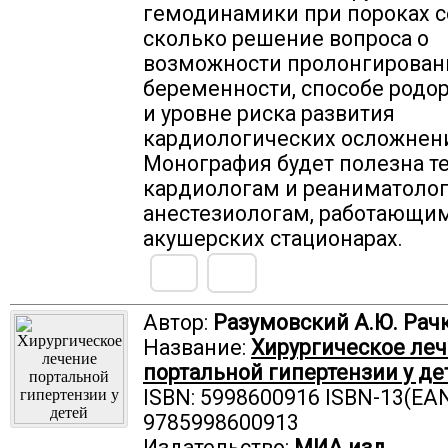
гемодинамики при пороках с
сколько решение вопроса о
возможности пролонгирован
беременности, способе родо
и уровне риска развития
кардиологических осложнен
Монография будет полезна т
кардиологам и реаниматоло
анестезиологам, работающим
акушерских стационарах.
Автор:
Разумовский А.Ю. Рачко
Название:
Хирургическое ле
портальной гипертензии у де
ISBN: 5998600916 ISBN-13(EAN
9785998600913
Издательство:
МИА изд.