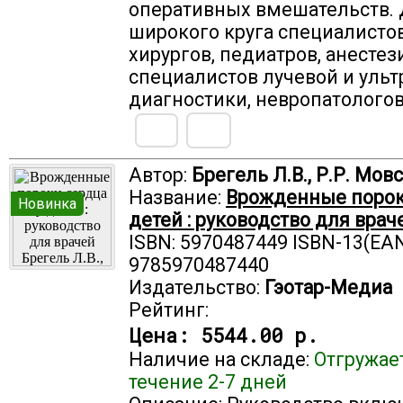
оперативных вмешательств.
широкого круга специалистов
хирургов, педиатров, анестез
специалистов лучевой и ульт
диагностики, невропатологов
Автор:
Брегель Л.В., Р.Р. Мов
Название:
Врожденные порок
Новинка
детей : руководство для врач
ISBN: 5970487449 ISBN-13(EAN
9785970487440
Издательство:
Гэотар-Медиа
Рейтинг:
Цена:
5544.00 р.
Наличие на складе:
Отгружае
течение 2-7 дней