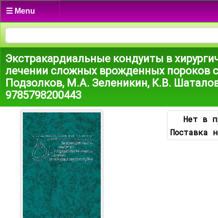
☰ Menu
Экстракардиальные кондуиты в хирурги
лечении сложных врожденных пороков с
Подзолков, М.А. Зеленикин, К.В. Шатало
9785798200443
Нет в п
Поставка н