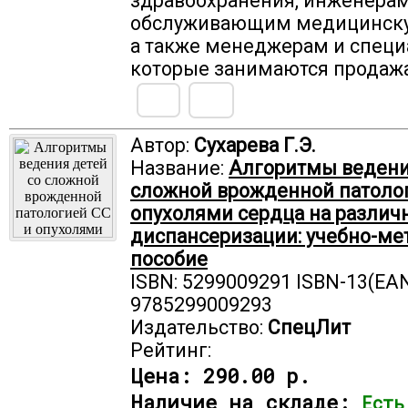
здравоохранения, инженерам
обслуживающим медицинску
а также менеджерам и специ
которые занимаются продаж
Автор:
Сухарева Г.Э.
Название:
Алгоритмы ведени
сложной врожденной патоло
опухолями сердца на различ
диспансеризации: учебно-ме
пособие
ISBN: 5299009291 ISBN-13(EAN
9785299009293
Издательство:
СпецЛит
Рейтинг:
Цена:
290.00 р.
Наличие на складе:
Есть