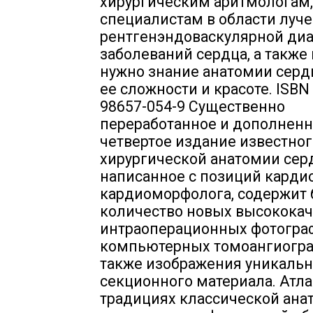
хирургическим аритмологам,
специалистам в области луче
рентгенэндоваскулярной ди
заболеваний сердца, а также
нужно знание анатомии серд
ее сложности и красоте. ISBN 
98657-054-9 Существенно
переработанное и дополнен
четвертое издание известног
хирургической анатомии сер
написанное с позиций карди
кардиоморфолога, содержит
количество новых высокока
интраоперационных фотогра
компьютерных томоангиогра
также изображения уникальн
секционного материала. Атла
традициях классической ана