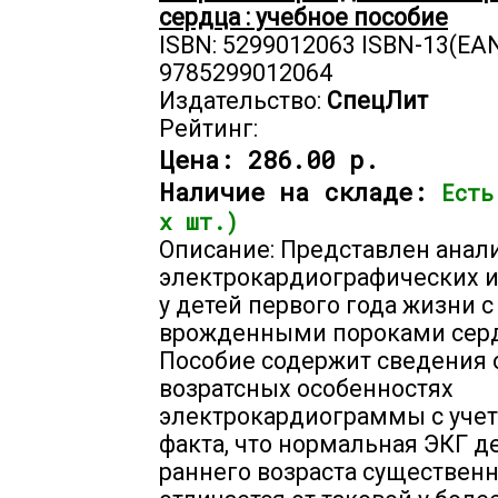
сердца : учебное пособие
ISBN: 5299012063 ISBN-13(EAN
9785299012064
Издательство:
СпецЛит
Рейтинг:
Цена:
286.00 р.
Наличие на складе:
Есть
х шт.)
Описание: Представлен анал
электрокардиографических 
у детей первого года жизни с
врожденными пороками серд
Пособие содержит сведения 
возратсных особенностях
электрокардиограммы с учет
факта, что нормальная ЭКГ д
раннего возраста существен