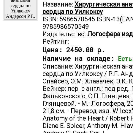
Название:
Хирургическая ан
сердца по Уилкоксу
ISBN: 5986570545 ISBN-13(EAN
9785986570549
Издательство:
Логосфера изд
Рейтинг:
Цена:
2450.00 р.
Наличие на складе:
Есть
Описание: Хирургическая ан
сердца по Уилкоксу / Р.Г. Анд
Спайсер, Э.М. Хлавачек, Э.К. К
Бейкер; пер. с англ.; под ред. 
Фальковского, С.П. Глянцева, 
Глянцевой. - М.: Логосфера, 201
21,8 см. - Перевод изд. Wilcox'
Anatomy of the Heart / Robert 
Diane E. Spicer, Anthony M. Hla